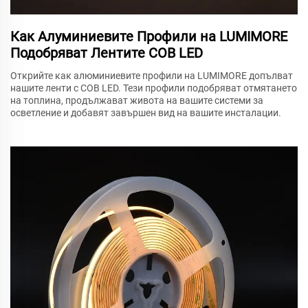
Как Алуминиевите Профили на LUMIMORE
Подобряват Лентите COB LED
Открийте как алюминиевите профили на LUMIMORE допълват
нашите ленти с COB LED. Тези профили подобряват отмятането
на топлина, продължават живота на вашите системи за
осветление и добавят завършен вид на вашите инсталации.