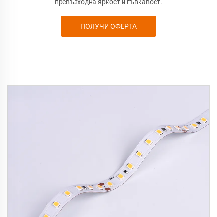
превъзходна яркост и гъвкавост.
ПОЛУЧИ ОФЕРТА