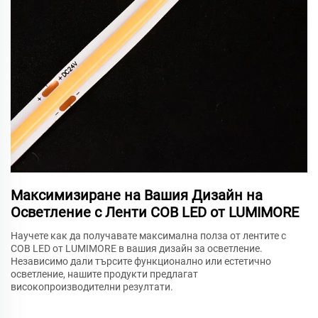
Максимизиране на Вашия Дизайн на
Осветление с Ленти COB LED от LUMIMORE
Научете как да получавате максимална полза от лентите с
COB LED от LUMIMORE в вашия дизайн за осветление.
Независимо дали търсите функционално или естетично
осветление, нашите продукти предлагат
високопроизводителни резултати.