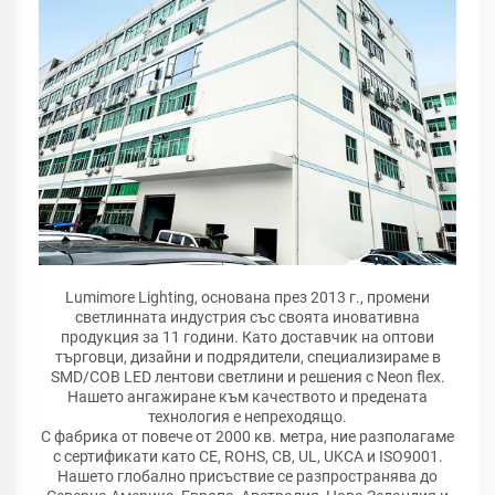
Lumimore Lighting, основана през 2013 г., промени
светлинната индустрия със своята иновативна
продукция за 11 години. Като доставчик на оптови
търговци, дизайни и подрядители, специализираме в
SMD/COB LED лентови светлини и решения с Neon flex.
Нашето ангажиране към качеството и предената
технология е непреходящо.
С фабрика от повече от 2000 кв. метра, ние разполагаме
с сертификати като CE, ROHS, CB, UL, UKCA и ISO9001.
Нашето глобално присъствие се разпространява до