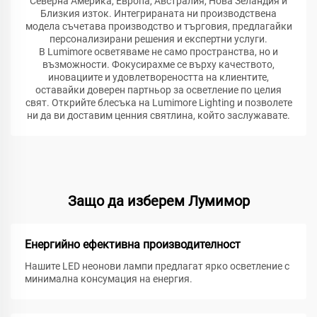
Северна Америка, Европа, Австралия, Нова Зеландия и
Близкия изток. Интегрираната ни производствена
модела съчетава производство и търговия, предлагайки
персонализирани решения и експертни услуги.
В Lumimore осветяваме не само пространства, но и
възможности. Фокусирахме се върху качеството,
иновациите и удовлетвореността на клиентите,
оставайки доверен партньор за осветление по целия
свят. Открийте блесъка на Lumimore Lighting и позволете
ни да ви доставим ценния святлина, който заслужавате.
Защо да изберем Лумимор
Енергийно ефективна производителност
Нашите LED неонови лампи предлагат ярко осветление с
минимална консумация на енергия.