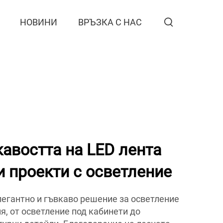
НОВИНИ
ВРЪЗКА С НАС
кавостта на LED лента
и проекти с осветление
легантно и гъвкаво решение за осветление
я, от осветление под кабинети до