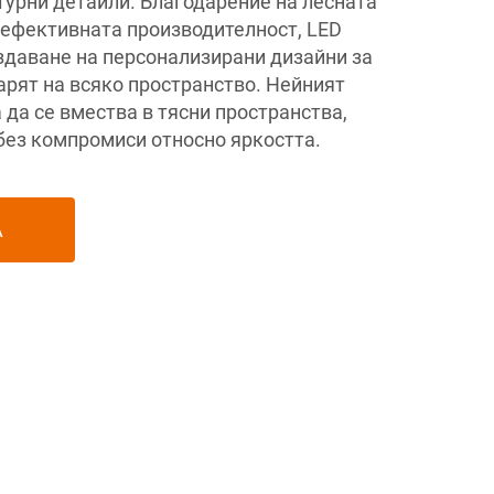
турни детайли. Благодарение на лесната
 ефективната производителност, LED
ъздаване на персонализирани дизайни за
арят на всяко пространство. Нейният
да се вмества в тясни пространства,
без компромиси относно яркостта.
А