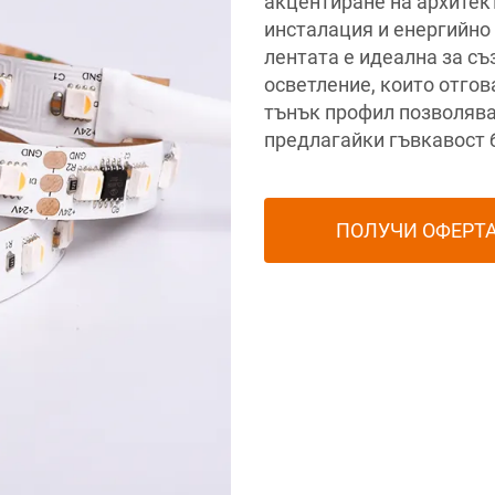
акцентиране на архитек
инсталация и енергийно
лентата е идеална за с
осветление, които отгов
тънък профил позволява 
предлагайки гъвкавост 
ПОЛУЧИ ОФЕРТ