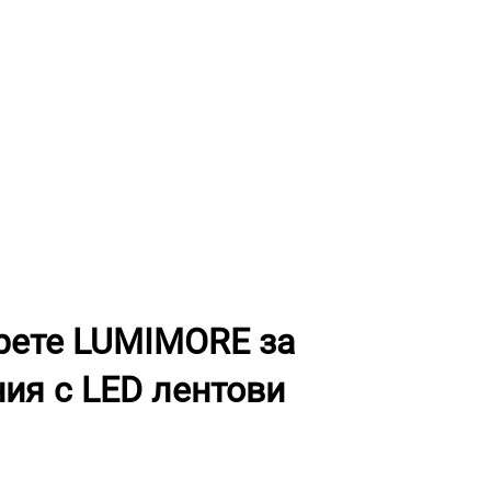
рете LUMIMORE за
ия с LED лентови