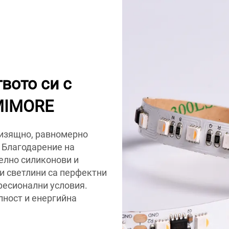
вото си с
UMIMORE
 изящно, равномерно
. Благодарение на
елно силиконови и
и светлини са перфектни
фесионални условия.
ност и енергийна