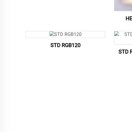
HE
STD RGB120
STD 