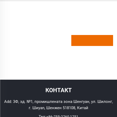
КОНТАКТ
Add: 3Ф, зд. №1, промишлената зона Шенгуан, ул. Шилонг,
г. Шиyan, Шенжен 518108, Китай
Тел:
+86-755-2760 1751