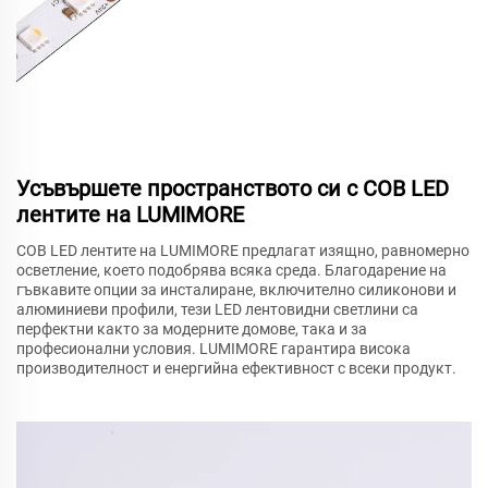
Усъвършете пространството си с COB LED
лентите на LUMIMORE
COB LED лентите на LUMIMORE предлагат изящно, равномерно
осветление, което подобрява всяка среда. Благодарение на
гъвкавите опции за инсталиране, включително силиконови и
алюминиеви профили, тези LED лентовидни светлини са
перфектни както за модерните домове, така и за
професионални условия. LUMIMORE гарантира висока
производителност и енергийна ефективност с всеки продукт.