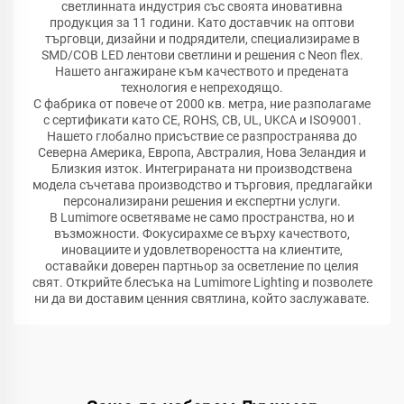
светлинната индустрия със своята иновативна
продукция за 11 години. Като доставчик на оптови
търговци, дизайни и подрядители, специализираме в
SMD/COB LED лентови светлини и решения с Neon flex.
Нашето ангажиране към качеството и предената
технология е непреходящо.
С фабрика от повече от 2000 кв. метра, ние разполагаме
с сертификати като CE, ROHS, CB, UL, UKCA и ISO9001.
Нашето глобално присъствие се разпространява до
Северна Америка, Европа, Австралия, Нова Зеландия и
Близкия изток. Интегрираната ни производствена
модела съчетава производство и търговия, предлагайки
персонализирани решения и експертни услуги.
В Lumimore осветяваме не само пространства, но и
възможности. Фокусирахме се върху качеството,
иновациите и удовлетвореността на клиентите,
оставайки доверен партньор за осветление по целия
свят. Открийте блесъка на Lumimore Lighting и позволете
ни да ви доставим ценния святлина, който заслужавате.