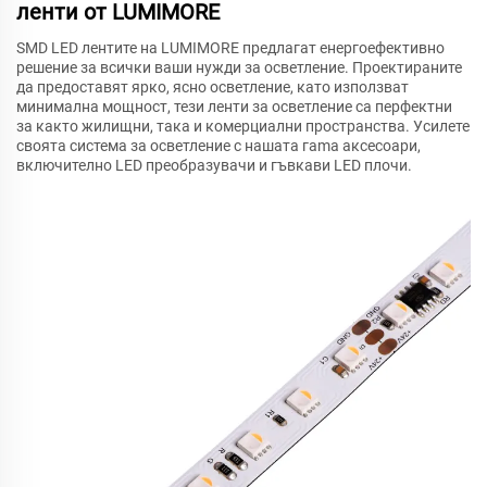
ленти от LUMIMORE
SMD LED лентите на LUMIMORE предлагат енергоефективно
решение за всички ваши нужди за осветление. Проектираните
да предоставят ярко, ясно осветление, като използват
минимална мощност, тези ленти за осветление са перфектни
за както жилищни, така и комерциални пространства. Усилете
своята система за осветление с нашата гama аксесоари,
включително LED преобразувачи и гъвкави LED плочи.