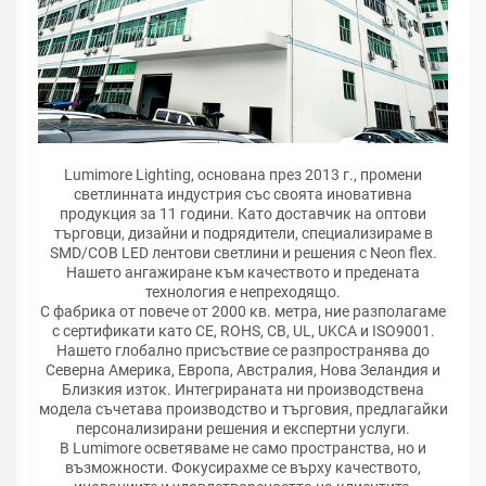
Lumimore Lighting, основана през 2013 г., промени
светлинната индустрия със своята иновативна
продукция за 11 години. Като доставчик на оптови
търговци, дизайни и подрядители, специализираме в
SMD/COB LED лентови светлини и решения с Neon flex.
Нашето ангажиране към качеството и предената
технология е непреходящо.
С фабрика от повече от 2000 кв. метра, ние разполагаме
с сертификати като CE, ROHS, CB, UL, UKCA и ISO9001.
Нашето глобално присъствие се разпространява до
Северна Америка, Европа, Австралия, Нова Зеландия и
Близкия изток. Интегрираната ни производствена
модела съчетава производство и търговия, предлагайки
персонализирани решения и експертни услуги.
В Lumimore осветяваме не само пространства, но и
възможности. Фокусирахме се върху качеството,