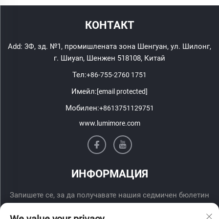
КОНТАКТ
Add: 3Ф, зд. №1, промишлената зона Шенгуан, ул. Шилонг,
г. Шиyan, Шенжен 518108, Китай
Тел:
+86-755-2760 1751
Имейл:
[email protected]
Мобилен:
+8613751129751
www.lumimore.com
ИНФОРМАЦИЯ
Запишете се, за да получавате нашия седмичен бюлетин