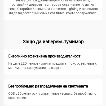
иновациите и удовлетвореността на клиентите,
оставайки доверен партньор за осветление по целия
свят. Открийте блесъка на Lumimore Lighting и позволете
ни да ви доставим ценния святлина, който заслужавате.
Защо да изберем Лумимор
Енергийно ефективна производителност
Нашите LED неонови лампи предлагат ярко осветление с
минимална консумация на енергия.
Безпроблемно разпределение на светлината
COB LED ленти осигуряват непрекъснато, безпроблемно
осветление.