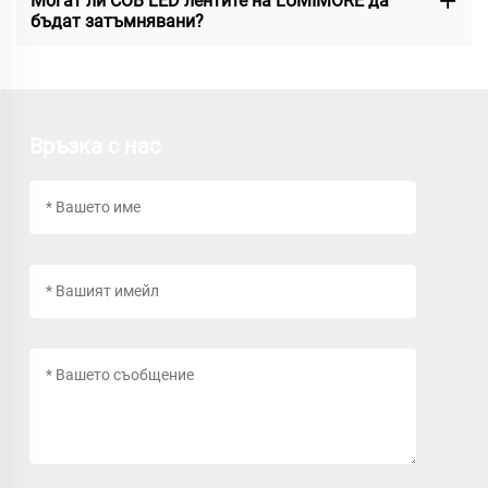
Могат ли COB LED лентите на LUMIMORE да
бъдат затъмнявани?
Връзка с нас