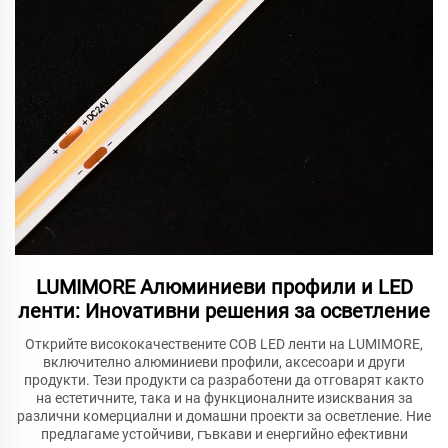
LUMIMORE Алюминиеви профили и LED
ленти: Инovативни решения за осветление
Открийте висококачествените COB LED ленти на LUMIMORE,
включително алюминиеви профили, аксесоари и други
продукти. Тези продукти са разработени да отговарят както
на естетичните, така и на функционалните изисквания за
различни комерциални и домашни проекти за осветление. Ние
предлагаме устойчиви, гъвкави и енергийно ефективни