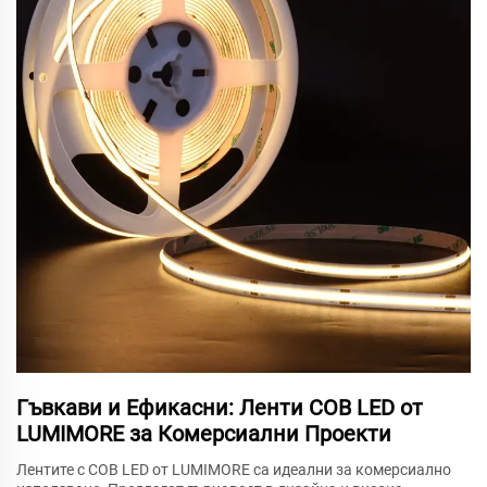
Гъвкави и Ефикасни: Ленти COB LED от
LUMIMORE за Комерсиални Проекти
Лентите с COB LED от LUMIMORE са идеални за комерсиално