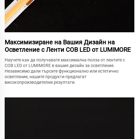
Максимизиране на Вашия Дизайн на
Осветление с Ленти COB LED от LUMIMORE
Научете как да получавате максимална полза от лентите с
COB LED от LUMIMORE в вашия дизайн за осветление.
Независимо дали търсите функционално или естетично
осветление, нашите продукти предлагат
високопроизводителни резултати.