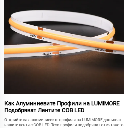
Как Алуминиевите Профили на LUMIMORE
Подобряват Лентите COB LED
Открийте как алюминиевите профили на LUMIMORE допълват
нашите ленти с COB LED. Тези профили подобряват отмятането