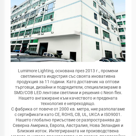
Lumimore Lighting, основана през 2013 г., промени
светлинната индустрия със своята иновативна
продукция за 11 години. Като доставчик на оптови
търговци, дизайни и подрядители, специализираме в
SMD/COB LED лентови светлини и решения с Neon flex.
Нашето ангажиране към качеството и предената
технология е непреходящо.
С фабрика от повече от 2000 кв. метра, ние разполагаме
с сертификати като CE, ROHS, CB, UL, UKCA и ISO9001.
Нашето глобално присъствие се разпространява до
Северна Америка, Европа, Австралия, Нова Зеландия и
Близкия изток. Интегрираната ни производствена