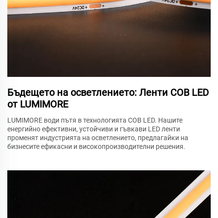
Бъдещето на осветлението: Ленти COB LED
от LUMIMORE
LUMIMORE води пътя в технологията COB LED. Нашите
енергийно ефективни, устойчиви и гъвкави LED ленти
променят индустрията на осветлението, предлагайки на
бизнесите ефикасни и високопроизводителни решения.