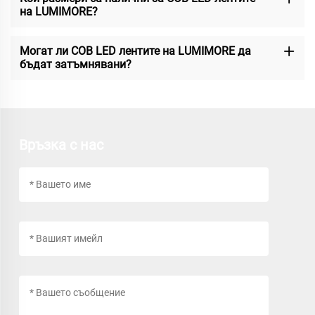
на LUMIMORE?
Могат ли COB LED лентите на LUMIMORE да
бъдат затъмнявани?
Връзка с нас