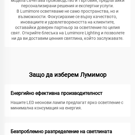
модела съчетава производство и търговия, предлагайки
персонализирани решения и експертни услуги.
В Lumimore осветяваме не само пространства, но и
възможности. Фокусирахме се върху качеството,
иновациите и удовлетвореността на клиентите,
оставайки доверен партньор за осветление по целия
свят. Открийте блесъка на Lumimore Lighting и позволете
ни да ви доставим ценния святлина, който заслужавате.
Защо да изберем Лумимор
Енергийно ефективна производителност
Нашите LED неонови лампи предлагат ярко осветление с
минимална консумация на енергия.
Безпроблемно разпределение на светлината