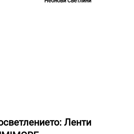
Неонови Светлини
осветлението: Ленти