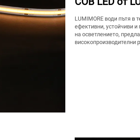
COB LED от 
LUMIMORE води пътя в т
ефективни, устойчиви и
на осветлението, предла
високопроизводителни 