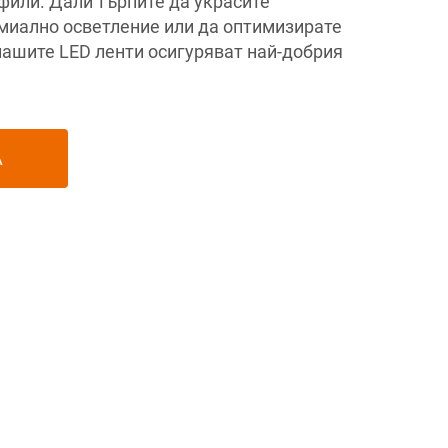
фили. Дали търпите да украсите
емиално осветление или да оптимизирате
нашите LED ленти осигуряват най-добрия
А