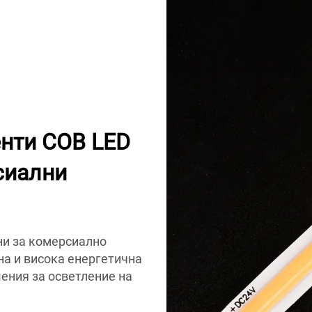
енти COB LED
сиални
ни за комерсиално
на и висока енергетична
ения за осветление на