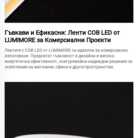
Гъвкави и Ефикасни: Ленти COB LED от
LUMIMORE за Комерсиални Проекти
Лентите с COB LED от LUMIMORE са идеални за комерсиално
използване. Предлагат гъвкавост в дизайна и висока
енергетична ефективност, осигурявайки надеждни решения за
осветление на магазини, офиси и други пространства.