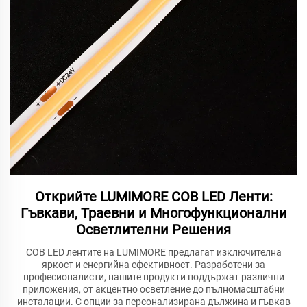
Открийте LUMIMORE COB LED Ленти:
Гъвкави, Траевни и Многофункционални
Осветлителни Решения
COB LED лентите на LUMIMORE предлагат изключителна
яркост и енергийна ефективност. Разработени за
професионалисти, нашите продукти поддържат различни
приложения, от акцентно осветление до пълномасштабни
инсталации. С опции за персонализирана дължина и гъвкав