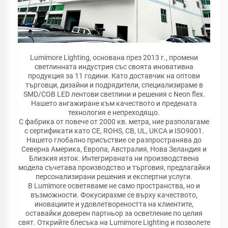
Lumimore Lighting, основана през 2013 г., промени
светлинната индустрия със своята иновативна
продукция за 11 години. Като доставчик на оптови
търговци, дизайни и подрядители, специализираме в
SMD/COB LED лентови светлини и решения с Neon flex.
Нашето ангажиране към качеството и предената
технология е непреходящо.
С фабрика от повече от 2000 кв. метра, ние разполагаме
с сертификати като CE, ROHS, CB, UL, UKCA и ISO9001.
Нашето глобално присъствие се разпространява до
Северна Америка, Европа, Австралия, Нова Зеландия и
Близкия изток. Интегрираната ни производствена
модела съчетава производство и търговия, предлагайки
персонализирани решения и експертни услуги.
В Lumimore осветяваме не само пространства, но и
възможности. Фокусирахме се върху качеството,
иновациите и удовлетвореността на клиентите,
оставайки доверен партньор за осветление по целия
свят. Открийте блесъка на Lumimore Lighting и позволете