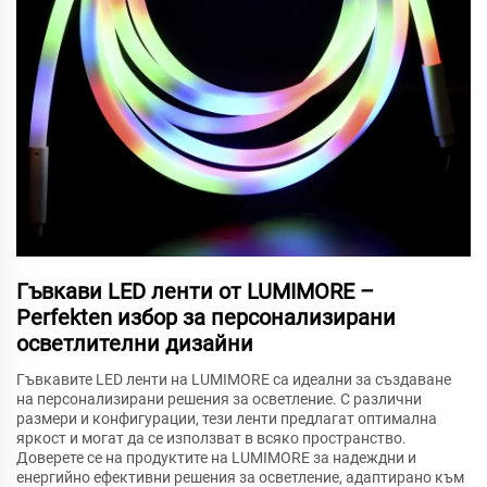
Гъвкави LED ленти от LUMIMORE –
Perfekten избор за персонализирани
осветлителни дизайни
Гъвкавите LED ленти на LUMIMORE са идеални за създаване
на персонализирани решения за осветление. С различни
размери и конфигурации, тези ленти предлагат оптимална
яркост и могат да се използват в всяко пространство.
Доверете се на продуктите на LUMIMORE за надеждни и
енергийно ефективни решения за осветление, адаптирано към