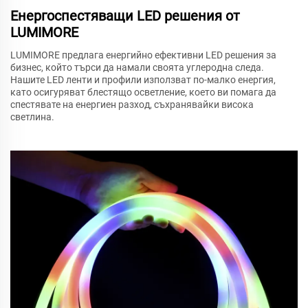
Енергоспестяващи LED решения от
LUMIMORE
LUMIMORE предлага енергийно ефективни LED решения за
бизнес, който търси да намали своята углеродна следа.
Нашите LED ленти и профили използват по-малко енергия,
като осигуряват блестящо осветление, което ви помага да
спестявате на енергиен разход, съхранявайки висока
светлина.