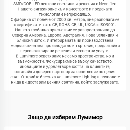
SMD/COB LED лентови светлини и решения с Neon flex.
Нашето ангажиране към качеството и предената
технология е непреходящо.
С фабрика от повече от 2000 кв. метра, ние разполагаме
с сертификати като CE, ROHS, CB, UL, UKCA и ISO9001.
Нашето глобално присъствие се разпространява до
Северна Америка, Европа, Австралия, Нова Зеландия и
Близкия изток. Интегрираната ни производствена
модела съчетава производство и търговия, предлагайки
персонализирани решения и експертни услуги.
В Lumimore осветяваме не само пространства, но и
възможности. Фокусирахме се върху качеството,
иновациите и удовлетвореността на клиентите,
оставайки доверен партньор за осветление по целия
свят. Открийте блесъка на Lumimore Lighting и позволете
ни да ви доставим ценния святлина, който заслужавате.
Защо да изберем Лумимор