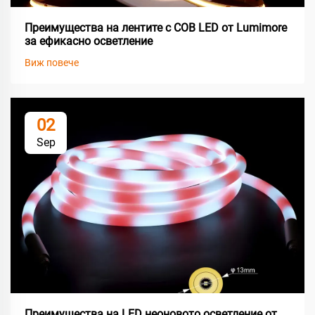
Преимущества на лентите с COB LED от Lumimore
за ефикасно осветление
Виж повече
02
Sep
Преимущества на LED неоновото осветление от