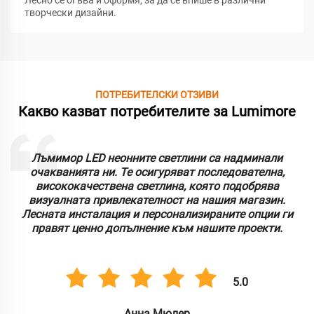
Лесно се огъва и оформя, за да се впише в различни
творчески дизайни.
ПОТРЕБИТЕЛСКИ ОТЗИВИ
Какво казват потребителите за Lumimore
Лъмимор LED неонните светлини са надминали
очакванията ни. Те осигуряват последователна,
висококачествена светлина, която подобрява
визуалната привлекателност на нашия магазин.
Лесната инсталация и персонализираните опции ги
правят ценно допълнение към нашите проекти.
5.0
Анна Мюлер