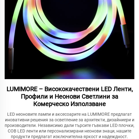
LUMIMORE – Висококачествени LED Ленти,
Профили и Неонови Светлини за
Комерческо Използване
LED неоновите лампи и аксесоарите на LUMIMORE предлагат
иновативни решения за осветление за архитекти, дизайниери и
производители. Независимо дали търсите гъвкави LED плочки,
COB LED ленти или персонализирани неонови знаци, нашите
продукти предлагат изключителна яркост и надеждност.