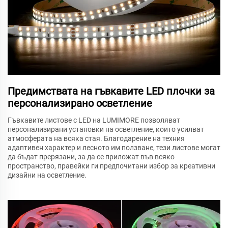
Предимствата на гъвкавите LED плочки за
персонализирано осветление
Гъвкавите листове с LED на LUMIMORE позволяват
персонализирани установки на осветление, които усилват
атмосферата на всяка стая. Благодарение на техния
адаптивен характер и лесното им ползване, тези листове могат
да бъдат прерязани, за да се приложат във всяко
пространство, правейки ги предпочитани избор за креативни
дизайни на осветление.