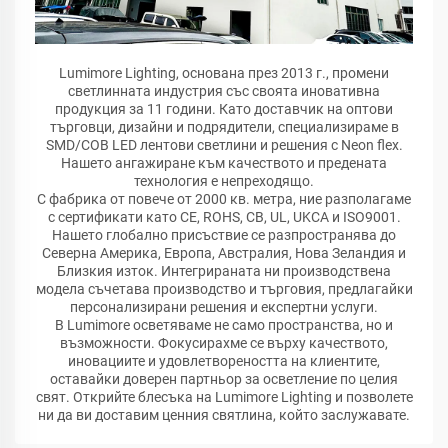
Lumimore Lighting, основана през 2013 г., промени
светлинната индустрия със своята иновативна
продукция за 11 години. Като доставчик на оптови
търговци, дизайни и подрядители, специализираме в
SMD/COB LED лентови светлини и решения с Neon flex.
Нашето ангажиране към качеството и предената
технология е непреходящо.
С фабрика от повече от 2000 кв. метра, ние разполагаме
с сертификати като CE, ROHS, CB, UL, UKCA и ISO9001.
Нашето глобално присъствие се разпространява до
Северна Америка, Европа, Австралия, Нова Зеландия и
Близкия изток. Интегрираната ни производствена
модела съчетава производство и търговия, предлагайки
персонализирани решения и експертни услуги.
В Lumimore осветяваме не само пространства, но и
възможности. Фокусирахме се върху качеството,
иновациите и удовлетвореността на клиентите,
оставайки доверен партньор за осветление по целия
свят. Открийте блесъка на Lumimore Lighting и позволете
ни да ви доставим ценния святлина, който заслужавате.