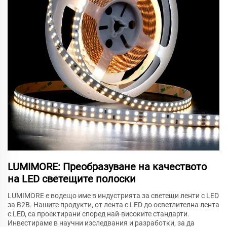
LUMIMORE: Преобразуване на качеството
на LED светещите полоски
LUMIMORE е водещо име в индустрията за светещи ленти с LED
за B2B. Нашите продукти, от лента с LED до осветлителна лента
с LED, са проектирани според най-високите стандарти.
Инвестираме в научни изследвания и разработки, за да