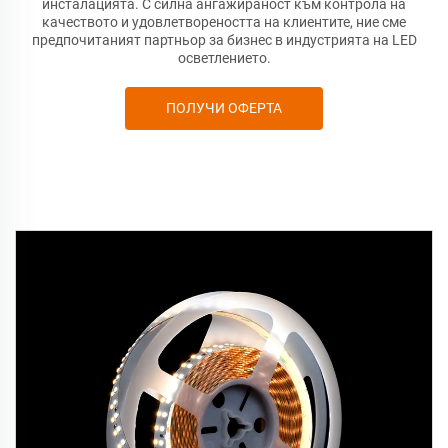
инсталацията. С силна ангажираност към контрола на
качеството и удовлетвореността на клиентите, ние сме
предпочитаният партньор за бизнес в индустрията на LED
осветлението.
ПОЛУЧИ ОФЕРТА