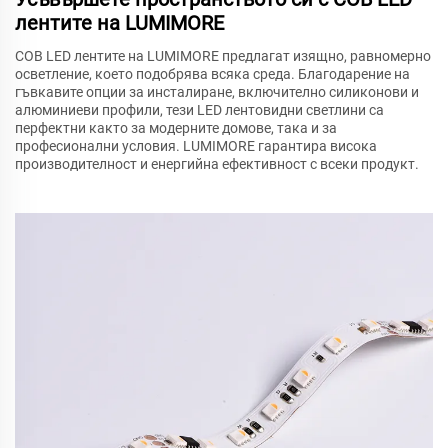
лентите на LUMIMORE
COB LED лентите на LUMIMORE предлагат изящно, равномерно
осветление, което подобрява всяка среда. Благодарение на
гъвкавите опции за инсталиране, включително силиконови и
алюминиеви профили, тези LED лентовидни светлини са
перфектни както за модерните домове, така и за
професионални условия. LUMIMORE гарантира висока
производителност и енергийна ефективност с всеки продукт.