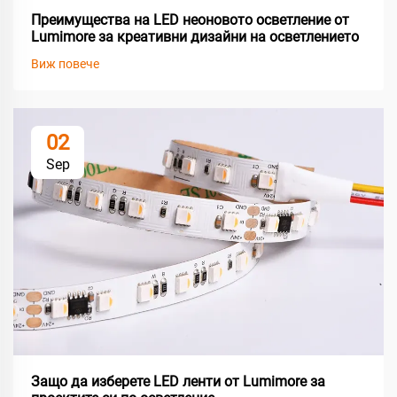
Преимущества на LED неоновото осветление от
Lumimore за креативни дизайни на осветлението
Виж повече
02
Sep
Защо да изберете LED ленти от Lumimore за