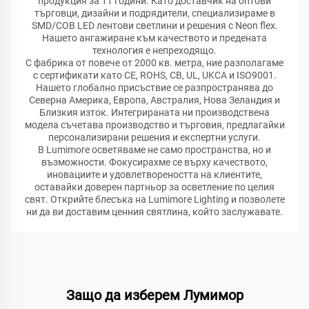
продукция за 11 години. Като доставчик на оптови
търговци, дизайни и подрядители, специализираме в
SMD/COB LED лентови светлини и решения с Neon flex.
Нашето ангажиране към качеството и предената
технология е непреходящо.
С фабрика от повече от 2000 кв. метра, ние разполагаме
с сертификати като CE, ROHS, CB, UL, UKCA и ISO9001.
Нашето глобално присъствие се разпространява до
Северна Америка, Европа, Австралия, Нова Зеландия и
Близкия изток. Интегрираната ни производствена
модела съчетава производство и търговия, предлагайки
персонализирани решения и експертни услуги.
В Lumimore осветяваме не само пространства, но и
възможности. Фокусирахме се върху качеството,
иновациите и удовлетвореността на клиентите,
оставайки доверен партньор за осветление по целия
свят. Открийте блесъка на Lumimore Lighting и позволете
ни да ви доставим ценния святлина, който заслужавате.
Защо да изберем Лумимор