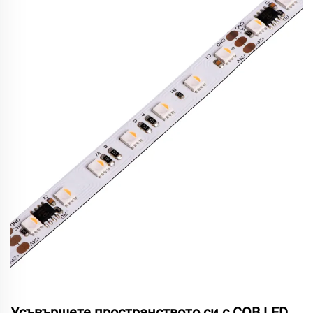
Усъвършете пространството си с COB LED