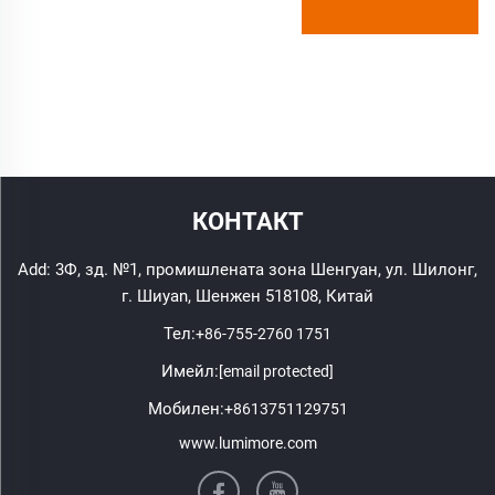
КОНТАКТ
Add: 3Ф, зд. №1, промишлената зона Шенгуан, ул. Шилонг,
г. Шиyan, Шенжен 518108, Китай
Тел:
+86-755-2760 1751
Имейл:
[email protected]
Мобилен:
+8613751129751
www.lumimore.com