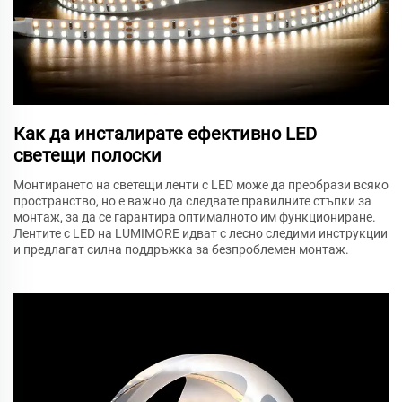
Как да инсталирате ефективно LED
светещи полоски
Монтирането на светещи ленти с LED може да преобрази всяко
пространство, но е важно да следвате правилните стъпки за
монтаж, за да се гарантира оптималното им функциониране.
Лентите с LED на LUMIMORE идват с лесно следими инструкции
и предлагат силна поддръжка за безпроблемен монтаж.