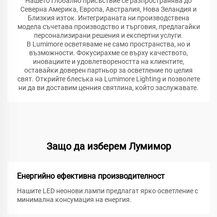
Нашето глобално присъствие се разпространява до
Северна Америка, Европа, Австралия, Нова Зеландия и
Близкия изток. Интегрираната ни производствена
модела съчетава производство и търговия, предлагайки
персонализирани решения и експертни услуги.
В Lumimore осветяваме не само пространства, но и
възможности. Фокусирахме се върху качеството,
иновациите и удовлетвореността на клиентите,
оставайки доверен партньор за осветление по целия
свят. Открийте блесъка на Lumimore Lighting и позволете
ни да ви доставим ценния святлина, който заслужавате.
Защо да изберем Лумимор
Енергийно ефективна производителност
Нашите LED неонови лампи предлагат ярко осветление с
минимална консумация на енергия.