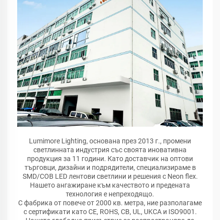
Lumimore Lighting, основана през 2013 г., промени
светлинната индустрия със своята иновативна
продукция за 11 години. Като доставчик на оптови
търговци, дизайни и подрядители, специализираме в
SMD/COB LED лентови светлини и решения с Neon flex.
Нашето ангажиране към качеството и предената
технология е непреходящо.
С фабрика от повече от 2000 кв. метра, ние разполагаме
с сертификати като CE, ROHS, CB, UL, UKCA и ISO9001.