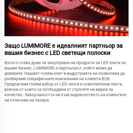
Защо LUMIMORE е идеалният партньор за
вашия бизнес с LED светещи полоски
Когато става дума за закупуване на продукти за LED ленти за
вашия бизнес, LUMIMORE е партньорът, който може да
доверите. Нашият голям опит в индустрията ни позволява да
разбираме специфичните изисквания на клиенти B2B.
Предлагаме голям избор от LED ленти и осветлителни ленти,
всички от които са потвърдени от строгите ни мерки за
качество. Завързаността ни към задоволството на клиентите
ни отличава на пазара.