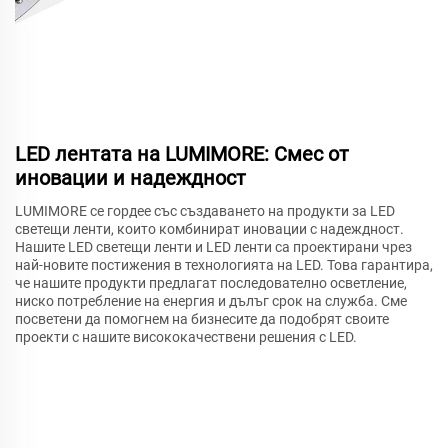
LED лентата на LUMIMORE: Смес от
иновации и надеждност
LUMIMORE се гордее със създаването на продукти за LED
светещи ленти, които комбинират иновации с надеждност.
Нашите LED светещи ленти и LED ленти са проектирани чрез
най-новите постижения в технологията на LED. Това гарантира,
че нашите продукти предлагат последователно осветление,
ниско потребление на енергия и дълъг срок на служба. Сме
посветени да помогнем на бизнесите да подобрят своите
проекти с нашите висококачествени решения с LED.