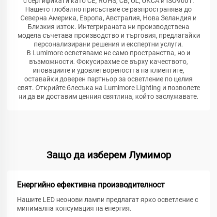
с сертификати като CE, ROHS, CB, UL, UKCA и ISO9001.
Нашето глобално присъствие се разпространява до
Северна Америка, Европа, Австралия, Нова Зеландия и
Близкия изток. Интегрираната ни производствена
модела съчетава производство и търговия, предлагайки
персонализирани решения и експертни услуги.
В Lumimore осветяваме не само пространства, но и
възможности. Фокусирахме се върху качеството,
иновациите и удовлетвореността на клиентите,
оставайки доверен партньор за осветление по целия
свят. Открийте блесъка на Lumimore Lighting и позволете
ни да ви доставим ценния святлина, който заслужавате.
Защо да изберем Лумимор
Енергийно ефективна производителност
Нашите LED неонови лампи предлагат ярко осветление с
минимална консумация на енергия.