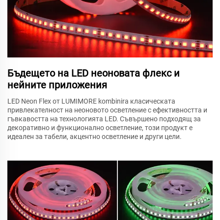
Бъдещето на LED неоновата флекс и
нейните приложения
LED Neon Flex от LUMIMORE kombinira класическата
привлекателност на неоновото осветление с ефективността и
гъвкавостта на технологията LED. Съвършено подходящ за
декоративно и функционално осветление, този продукт е
идеален за табели, акцентно осветление и други цели.