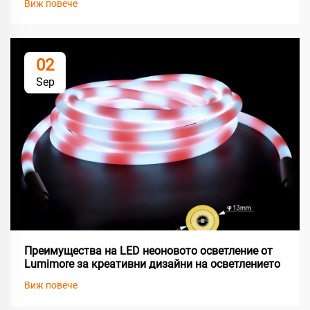
Виж повече
02
Sep
Преимущества на LED неоновото осветление от
Lumimore за креативни дизайни на осветлението
Виж повече