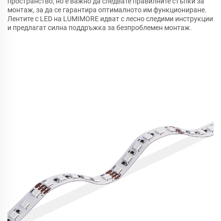
пространство, но е важно да следвате правилните стъпки за
монтаж, за да се гарантира оптималното им функциониране.
Лентите с LED на LUMIMORE идват с лесно следими инструкции
и предлагат силна поддръжка за безпроблемен монтаж.