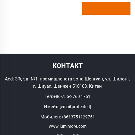
КОНТАКТ
Add: 3Ф, зд. №1, промишлената зона Шенгуан, ул. Шилонг,
г. Шиyan, Шенжен 518108, Китай
Тел:
+86-755-2760 1751
Имейл:
[email protected]
Мобилен:
+8613751129751
www.lumimore.com