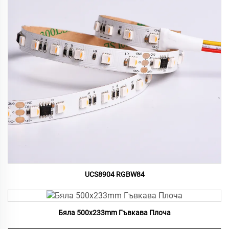
UCS8904 RGBW84
Бяла 500x233mm Гъвкава Плоча