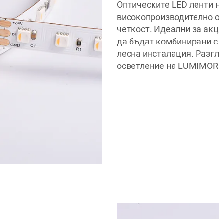
Оптическите LED ленти
високопроизводително о
четкост. Идеални за акц
да бъдат комбинирани с
лесна инсталация. Разг
осветление на LUMIMORE