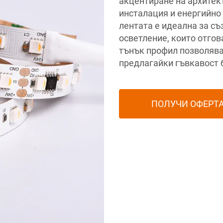
акцентиране на архитек
инсталация и енергийно
лентата е идеална за с
осветление, които отгов
тънък профил позволява 
предлагайки гъвкавост 
ПОЛУЧИ ОФЕРТ