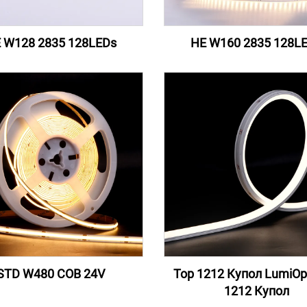
 W128 2835 128LEDs
HE W160 2835 128L
STD W480 COB 24V
Top 1212 Купол LumiOp
1212 Купол