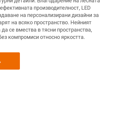
турни детайли. Благодарение на лесната
 ефективната производителност, LED
ъздаване на персонализирани дизайни за
арят на всяко пространство. Нейният
да се вмества в тясни пространства,
без компромиси относно яркостта.
А