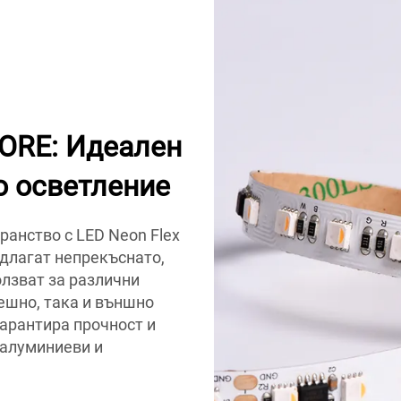
MORE: Идеален
о осветление
анство с LED Neon Flex
длагат непрекъснато,
олзват за различни
ешно, така и външно
арантира прочност и
 алуминиеви и