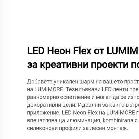
LED Неон Flex от LUMI
за креативни проекти п
Добавете уникален шарм на вашето простр
на LUMIMORE. Тези гъвкави LED ленти пре
равномерно осветление и могат да се изп
декоративни цели. Идеални за както вътр
приложение, LED Neon Flex на LUMIMORE г
впечатляваща илюминация, kombinirana с
силиконови профили за лесен монтаж.