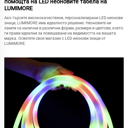
помощта на LED неоновите табела на
LUMIMORE
Ако търсите висококачествени, персонализирани LED неонови
знаци, LUMIMORE има идеалното решение. Неоновите ни
лампи са налични в различни форми, размери и цветове, което
ги прави идеални за повишаване на видимостта на вашата
марка. Осветете своя магазин с LED неонови знаци от
LUMIMORE.