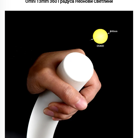
Omni 13mm 360 Градуса Неонови Светлини