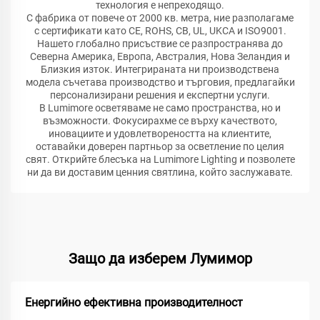
технология е непреходящо.
С фабрика от повече от 2000 кв. метра, ние разполагаме
с сертификати като CE, ROHS, CB, UL, UKCA и ISO9001.
Нашето глобално присъствие се разпространява до
Северна Америка, Европа, Австралия, Нова Зеландия и
Близкия изток. Интегрираната ни производствена
модела съчетава производство и търговия, предлагайки
персонализирани решения и експертни услуги.
В Lumimore осветяваме не само пространства, но и
възможности. Фокусирахме се върху качеството,
иновациите и удовлетвореността на клиентите,
оставайки доверен партньор за осветление по целия
свят. Открийте блесъка на Lumimore Lighting и позволете
ни да ви доставим ценния святлина, който заслужавате.
Защо да изберем Лумимор
Енергийно ефективна производителност