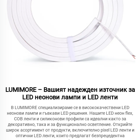
LUMIMORE – Вашият надежден източник за
LED неонови лампи и LED ленти
В LUMIMORE специализираме се в висококачествени LED
неонови лампи и гъвкави LED решения. Нашите LED неон flex,
COB ленти и силиконови профили са идеални както за
декоративно, така и за функционално осветление. Открийте
широк асортимент от продукти, включително pixel LED ленти и
оптични LED ленти, които предлагат безпрецедентна