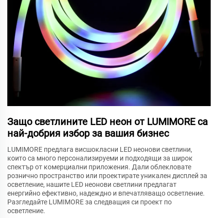
Защо светлините LED неон от LUMIMORE са
най-добрия избор за вашия бизнес
LUMIMORE предлага висшокласни LED неонови светлини,
които са много персонализируеми и подходящи за широк
спектър от комерциални приложения. Дали облекловате
рознично пространство или проектирате уникален дисплей за
осветление, нашите LED неонови светлини предлагат
енергийно ефективно, надеждно и впечатляващо осветление.
Разгледайте LUMIMORE за следващия си проект по
осветление.