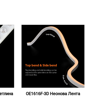
ветлина
OE1616F-3D Неонова Лента