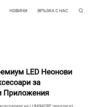
НОВИНИ
ВРЪЗКА С НАС
емиум LED Неонови
ксесоари за
и Приложения
аксесоарите на LUMIMORE предлагат