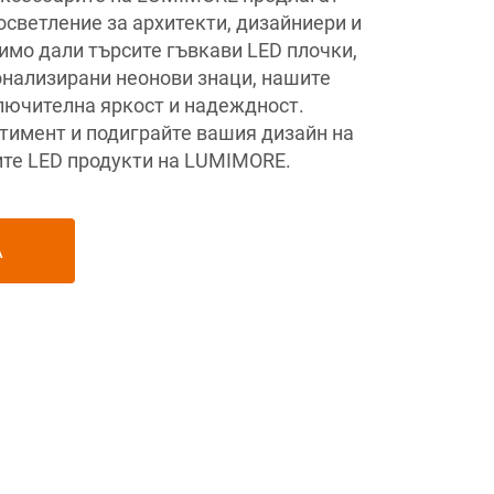
осветление за архитекти, дизайниери и
имо дали търсите гъвкави LED плочки,
онализирани неонови знаци, нашите
лючителна яркост и надеждност.
тимент и подиграйте вашия дизайн на
ите LED продукти на LUMIMORE.
А