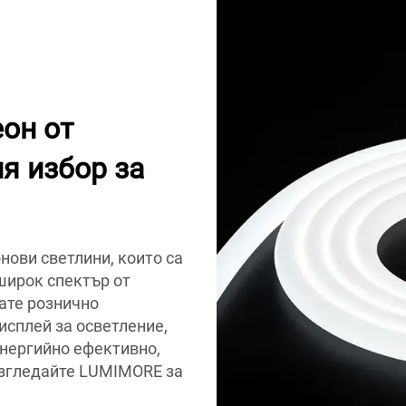
он от
я избор за
ови светлини, които са
широк спектър от
ате рознично
исплей за осветление,
енергийно ефективно,
азгледайте LUMIMORE за