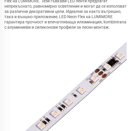
Flex на LUMIMORE. Тези гъвкави LED ленти предлагат
непрекъснато, равномерно осветление и могат да се използват
за различни декоративни цели. Идеални за както вътрешно,
така и външно приложение, LED Neon Flex на LUMIMORE
гарантира прочност и впечатляваща илюминация, kombinirana
с алуминиеви и силиконови профили за лесен монтаж.