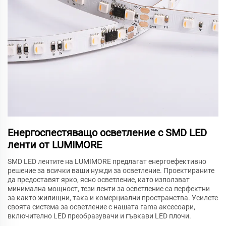
Енергоспестяващо осветление с SMD LED
ленти от LUMIMORE
SMD LED лентите на LUMIMORE предлагат енергоефективно
решение за всички ваши нужди за осветление. Проектираните
да предоставят ярко, ясно осветление, като използват
минимална мощност, тези ленти за осветление са перфектни
за както жилищни, така и комерциални пространства. Усилете
своята система за осветление с нашата гama аксесоари,
включително LED преобразувачи и гъвкави LED плочи.