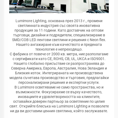
Lumimore Lighting, основана през 2013 г., промени
светлинната индустрия със своята иновативна
продукция за 11 години. Като доставчик на оптови
търговци, дизайни и подрядители, специализираме в
SMD/COB LED лентови светлини и решения с Neon flex.
Нашето ангажиране към качеството и предената
технология е непреходящо.
С фабрика от повече от 2000 кв. метра, ние разполагаме
с сертификати като CE, ROHS, CB, UL, UKCA и ISO9001.
Нашето глобално присъствие се разпространява до
Северна Америка, Европа, Австралия, Нова Зеландия и
Близкия изток. Интегрираната ни производствена
модела съчетава производство и търговия, предлагайки
персонализирани решения и експертни услуги.
В Lumimore осветяваме не само пространства, но и
възможности. Фокусирахме се върху качеството,
иновациите и удовлетвореността на клиентите,
оставайки доверен партньор за осветление по целия
свят. Открийте блесъка на Lumimore Lighting и позволете
ни да ви доставим ценния святлина, който заслужавате.