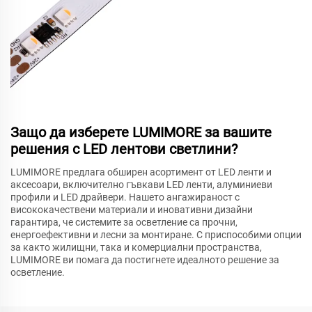
Защо да изберете LUMIMORE за вашите
решения с LED лентови светлини?
LUMIMORE предлага обширен асортимент от LED ленти и
аксесоари, включително гъвкави LED ленти, алуминиеви
профили и LED драйвери. Нашето ангажираност с
висококачествени материали и иновативни дизайни
гарантира, че системите за осветление са прочни,
енергоефективни и лесни за монтиране. С приспособими опции
за както жилищни, така и комерциални пространства,
LUMIMORE ви помага да постигнете идеалното решение за
осветление.