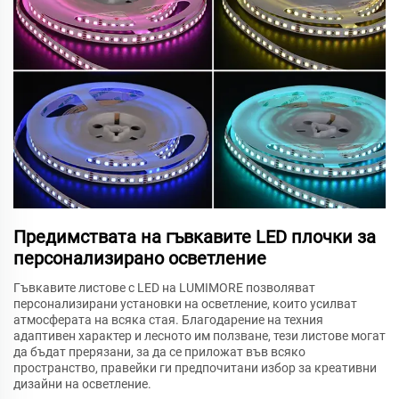
Предимствата на гъвкавите LED плочки за
персонализирано осветление
Гъвкавите листове с LED на LUMIMORE позволяват
персонализирани установки на осветление, които усилват
атмосферата на всяка стая. Благодарение на техния
адаптивен характер и лесното им ползване, тези листове могат
да бъдат прерязани, за да се приложат във всяко
пространство, правейки ги предпочитани избор за креативни
дизайни на осветление.