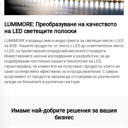
LUMIMORE: Преобразуване на качеството
на LED светещите полоски
LUMIMORE е водещо име в индустрията за светещи ленти с LED
за B2B. Нашите продукти, от лента с LED до осветлителна лента
с LED, са проектирани според най-високите стандарти.
Инвестираме в научни изследвания и разработки, за да
подобряваме постоянно нашата технология на LED,
гарантирайки, че клиентите ни получават продукти, които не
само са енергийно ефективни, но и продължителни. С широк
асортимент от продукти, можем да отговорим на различните
нужди на бизнесите в различни сектори.
Имаме най-добрите решения за вашия
бизнес