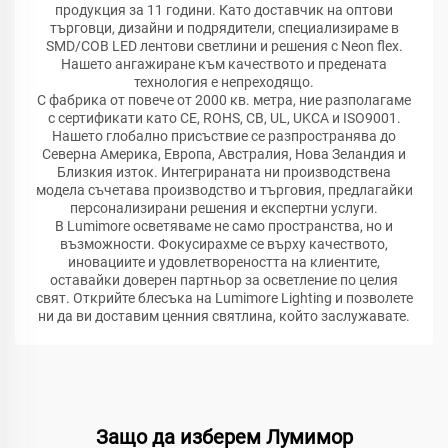
продукция за 11 години. Като доставчик на оптови
търговци, дизайни и подрядители, специализираме в
SMD/COB LED лентови светлини и решения с Neon flex.
Нашето ангажиране към качеството и предената
технология е непреходящо.
С фабрика от повече от 2000 кв. метра, ние разполагаме
с сертификати като CE, ROHS, CB, UL, UKCA и ISO9001.
Нашето глобално присъствие се разпространява до
Северна Америка, Европа, Австралия, Нова Зеландия и
Близкия изток. Интегрираната ни производствена
модела съчетава производство и търговия, предлагайки
персонализирани решения и експертни услуги.
В Lumimore осветяваме не само пространства, но и
възможности. Фокусирахме се върху качеството,
иновациите и удовлетвореността на клиентите,
оставайки доверен партньор за осветление по целия
свят. Открийте блесъка на Lumimore Lighting и позволете
ни да ви доставим ценния святлина, който заслужавате.
Защо да изберем Лумимор