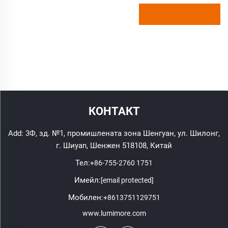
КОНТАКТ
Add: 3Ф, зд. №1, промишлената зона Шенгуан, ул. Шилонг,
г. Шиyan, Шенжен 518108, Китай
Тел:
+86-755-2760 1751
Имейл:
[email protected]
Мобилен:
+8613751129751
www.lumimore.com