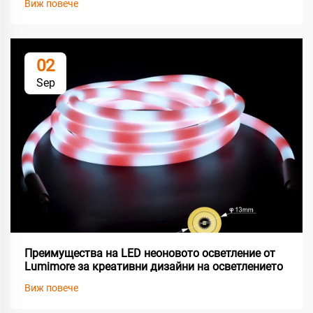
Виж повече
02
Sep
Преимущества на LED неоновото осветление от
Lumimore за креативни дизайни на осветлението
Виж повече