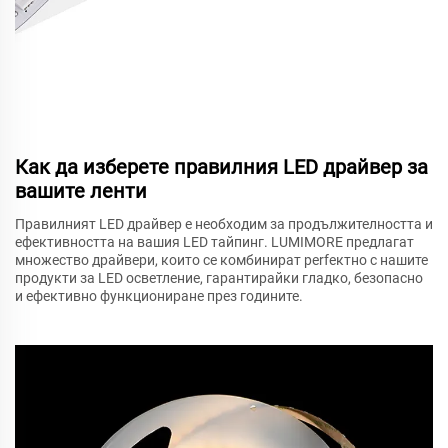
Как да изберете правилния LED драйвер за
вашите ленти
Правилният LED драйвер е необходим за продължителността и
ефективността на вашия LED тайпинг. LUMIMORE предлагат
множество драйвери, които се комбинират perfектно с нашите
продукти за LED осветление, гарантирайки гладко, безопасно
и ефективно функциониране през годините.