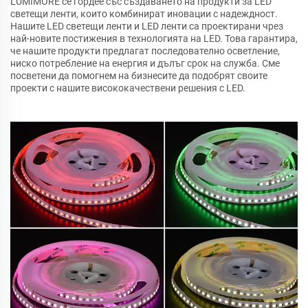
LUMIMORE се гордее със създаването на продукти за LED
светещи ленти, които комбинират иновации с надеждност.
Нашите LED светещи ленти и LED ленти са проектирани чрез
най-новите постижения в технологията на LED. Това гарантира,
че нашите продукти предлагат последователно осветление,
ниско потребление на енергия и дълъг срок на служба. Сме
посветени да помогнем на бизнесите да подобрят своите
проекти с нашите висококачествени решения с LED.