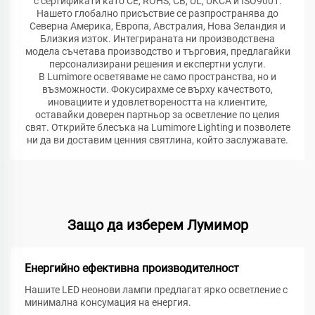
с сертификати като CE, ROHS, CB, UL, UKCA и ISO9001.
Нашето глобално присъствие се разпространява до
Северна Америка, Европа, Австралия, Нова Зеландия и
Близкия изток. Интегрираната ни производствена
модела съчетава производство и търговия, предлагайки
персонализирани решения и експертни услуги.
В Lumimore осветяваме не само пространства, но и
възможности. Фокусирахме се върху качеството,
иновациите и удовлетвореността на клиентите,
оставайки доверен партньор за осветление по целия
свят. Открийте блесъка на Lumimore Lighting и позволете
ни да ви доставим ценния святлина, който заслужавате.
Защо да изберем Лумимор
Енергийно ефективна производителност
Нашите LED неонови лампи предлагат ярко осветление с
минимална консумация на енергия.