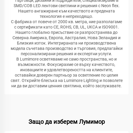
търговци, дизайни и подрядители, специализираме в
SMD/COB LED лентови светлини и решения с Neon flex.
Нашето ангажиране към качеството и предената
технология е непреходящо.
С фабрика от повече от 2000 кв. метра, ние разполагаме
с сертификати като CE, ROHS, CB, UL, UKCA и ISO9001.
Нашето глобално присъствие се разпространява до
Северна Америка, Европа, Австралия, Нова Зеландия и
Близкия изток. Интегрираната ни производствена
модела съчетава производство и търговия, предлагайки
персонализирани решения и експертни услуги.
В Lumimore осветяваме не само пространства, но и
възможности. Фокусирахме се върху качеството,
иновациите и удовлетвореността на клиентите,
оставайки доверен партньор за осветление по целия
свят. Открийте блесъка на Lumimore Lighting и позволете
ни да ви доставим ценния святлина, който заслужавате.
Защо да изберем Лумимор