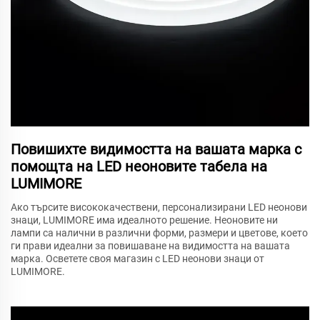
Повишихте видимостта на вашата марка с
помощта на LED неоновите табела на
LUMIMORE
Ако търсите висококачествени, персонализирани LED неонови
знаци, LUMIMORE има идеалното решение. Неоновите ни
лампи са налични в различни форми, размери и цветове, което
ги прави идеални за повишаване на видимостта на вашата
марка. Осветете своя магазин с LED неонови знаци от
LUMIMORE.