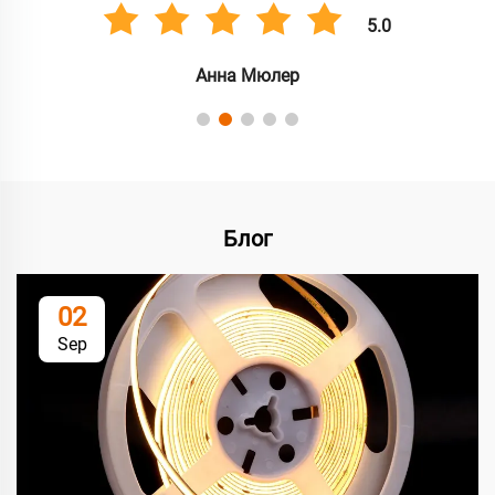
5.0
Анна Мюлер
Блог
02
Sep