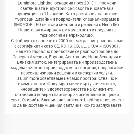
Lumimore Lighting, основана през 2013 г., промени
светлинната индустрия със своята иновативна
продукция за 11 години. Като доставчик на оптови
търговци, дизайни и подрядители, специализираме в
SMD/COB LED лентови светлини и решения с Neon flex.
Нашето ангажиране към качеството и предената
технология е непреходящо.
С фабрика от повече от 2000 кв. метра, ние разполагаме
с сертификати като CE, ROHS, CB, UL, UKCA и ISO9001.
Нашето глобално присъствие се разпространява до
Северна Америка, Европа, Австралия, Нова Зеландия и
Близкия изток. Интегрираната ни производствена
модела съчетава производство и търговия, предлагайки
персонализирани решения и експертни услуги.
В Lumimore осветяваме не само пространства, но и
възможности. Фокусирахме се върху качеството,
иновациите и удовлетвореността на клиентите,
оставайки доверен партньор за осветление по целия
свят. Открийте блесъка на Lumimore Lighting и позволете
ни да ви доставим ценния святлина, който заслужавате.