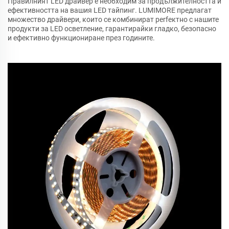
Правилният LED драйвер е необходим за продължителността и
ефективността на вашия LED тайпинг. LUMIMORE предлагат
множество драйвери, които се комбинират perfектно с нашите
продукти за LED осветление, гарантирайки гладко, безопасно
и ефективно функциониране през годините.