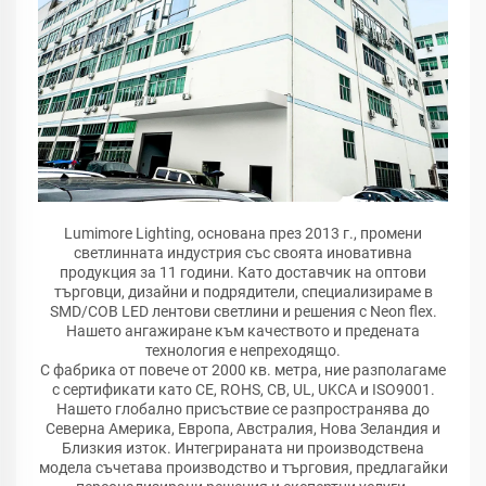
Lumimore Lighting, основана през 2013 г., промени
светлинната индустрия със своята иновативна
продукция за 11 години. Като доставчик на оптови
търговци, дизайни и подрядители, специализираме в
SMD/COB LED лентови светлини и решения с Neon flex.
Нашето ангажиране към качеството и предената
технология е непреходящо.
С фабрика от повече от 2000 кв. метра, ние разполагаме
с сертификати като CE, ROHS, CB, UL, UKCA и ISO9001.
Нашето глобално присъствие се разпространява до
Северна Америка, Европа, Австралия, Нова Зеландия и
Близкия изток. Интегрираната ни производствена
модела съчетава производство и търговия, предлагайки