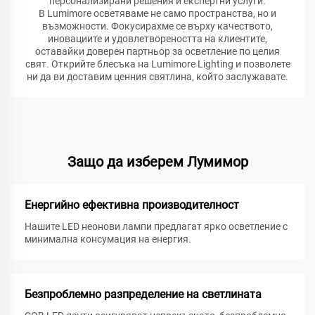
персонализирани решения и експертни услуги.
В Lumimore осветяваме не само пространства, но и
възможности. Фокусирахме се върху качеството,
иновациите и удовлетвореността на клиентите,
оставайки доверен партньор за осветление по целия
свят. Открийте блесъка на Lumimore Lighting и позволете
ни да ви доставим ценния святлина, който заслужавате.
Защо да изберем Лумимор
Енергийно ефективна производителност
Нашите LED неонови лампи предлагат ярко осветление с
минимална консумация на енергия.
Безпроблемно разпределение на светлината