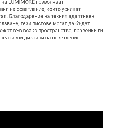
D на LUMIMORE позволяват
вки на осветление, които усилват
тая. Благодарение на техния адаптивен
олзване, тези листове могат да бъдат
ложат във всяко пространство, правейки ги
креативни дизайни на осветление.