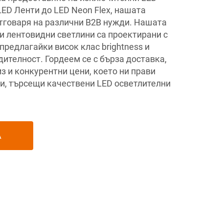
ED Ленти до LED Neon Flex, нашата
тговаря на различни B2B нужди. Нашата
и лентовидни светлини са проектирани с
предлагайки висок клас brightness и
ителност. Гордеем се с бърза доставка,
з и конкурентни цени, което ни прави
си, търсещи качествени LED осветлителни
А