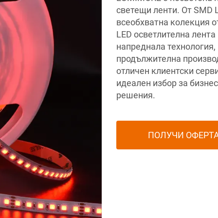
светещи ленти. От SMD L
всеобхватна колекция о
LED осветлителна лента 
напреднала технология, 
продължителна производ
отличен клиентски серви
идеален избор за бизне
решения.
ПОЛУЧИ ОФЕРТ