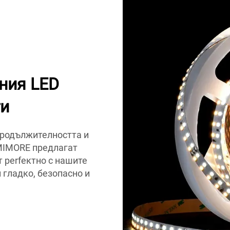
лния LED
ти
продължителността и
MIMORE предлагат
 perfектно с нашите
 гладко, безопасно и