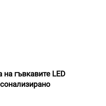
 на гъвкавите LED
рсонализирано