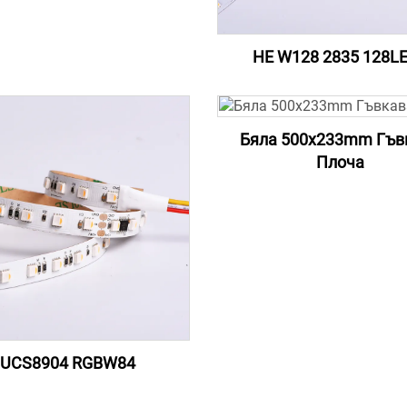
HE W128 2835 128L
Бяла 500x233mm Гъв
Плоча
UCS8904 RGBW84