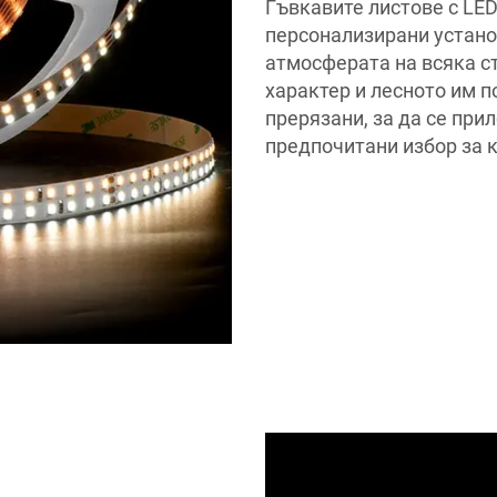
Гъвкавите листове с LE
персонализирани устано
атмосферата на всяка с
характер и лесното им п
прерязани, за да се при
предпочитани избор за 