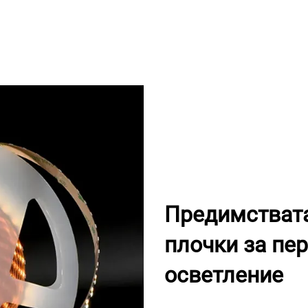
Предимствата
плочки за пе
осветление