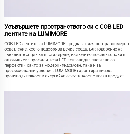
Усъвършете пространството си с COB LED
лентите на LUMIMORE
COB LED лентите на LUMIMORE предлагат изящно, равномерно
осветление, което подобрява всяка среда. Благодарение на
гъвкавите опции за инсталиране, включително силиконови и
алюминиеви профили, тези LED лентовидни светлини са
перфектни както за модерните домове, така и за
професионални условия. LUMIMORE гарантира висока
производителност и енергийна ефективност с всеки продукт.