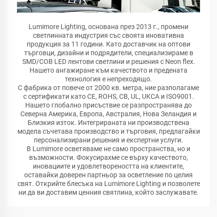
Lumimore Lighting, основана през 2013 г., промени
светлинната индустрия със своята иновативна
продукция за 11 години. Като доставчик на оптови
търговци, дизайни и подрядители, специализираме в
SMD/COB LED лентови светлини и решения с Neon flex.
Нашето ангажиране към качеството и предената
технология е непреходящо.
С фабрика от повече от 2000 кв. метра, ние разполагаме
с сертификати като CE, ROHS, CB, UL, UKCA и ISO9001.
Нашето глобално присъствие се разпространява до
Северна Америка, Европа, Австралия, Нова Зеландия и
Близкия изток. Интегрираната ни производствена
модела съчетава производство и търговия, предлагайки
персонализирани решения и експертни услуги.
В Lumimore осветяваме не само пространства, но и
възможности. Фокусирахме се върху качеството,
иновациите и удовлетвореността на клиентите,
оставайки доверен партньор за осветление по целия
свят. Открийте блесъка на Lumimore Lighting и позволете
ни да ви доставим ценния святлина, който заслужавате.