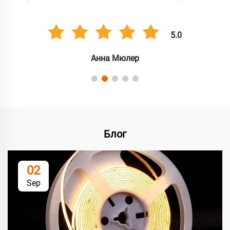
5.0
Анна Мюлер
Блог
02
Sep