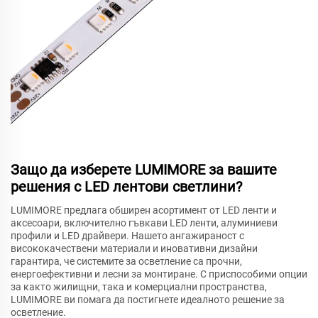
Защо да изберете LUMIMORE за вашите
решения с LED лентови светлини?
LUMIMORE предлага обширен асортимент от LED ленти и
аксесоари, включително гъвкави LED ленти, алуминиеви
профили и LED драйвери. Нашето ангажираност с
висококачествени материали и иновативни дизайни
гарантира, че системите за осветление са прочни,
енергоефективни и лесни за монтиране. С приспособими опции
за както жилищни, така и комерциални пространства,
LUMIMORE ви помага да постигнете идеалното решение за
осветление.