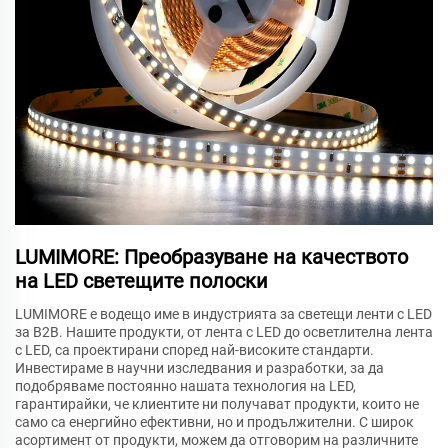
LUMIMORE: Преобразуване на качеството
на LED светещите полоски
LUMIMORE е водещо име в индустрията за светещи ленти с LED
за B2B. Нашите продукти, от лента с LED до осветлителна лента
с LED, са проектирани според най-високите стандарти.
Инвестираме в научни изследвания и разработки, за да
подобряваме постоянно нашата технология на LED,
гарантирайки, че клиентите ни получават продукти, които не
само са енергийно ефективни, но и продължителни. С широк
асортимент от продукти, можем да отговорим на различните