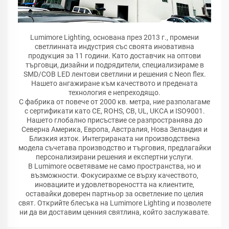
Lumimore Lighting, основана през 2013 г., промени
светлинната индустрия със своята иновативна
продукция за 11 години. Като доставчик на оптови
търговци, дизайни и подрядители, специализираме в
SMD/COB LED лентови светлини и решения с Neon flex.
Нашето ангажиране към качеството и предената
технология е непреходящо.
С фабрика от повече от 2000 кв. метра, ние разполагаме
с сертификати като CE, ROHS, CB, UL, UKCA и ISO9001.
Нашето глобално присъствие се разпространява до
Северна Америка, Европа, Австралия, Нова Зеландия и
Близкия изток. Интегрираната ни производствена
модела съчетава производство и търговия, предлагайки
персонализирани решения и експертни услуги.
В Lumimore осветяваме не само пространства, но и
възможности. Фокусирахме се върху качеството,
иновациите и удовлетвореността на клиентите,
оставайки доверен партньор за осветление по целия
свят. Открийте блесъка на Lumimore Lighting и позволете
ни да ви доставим ценния святлина, който заслужавате.