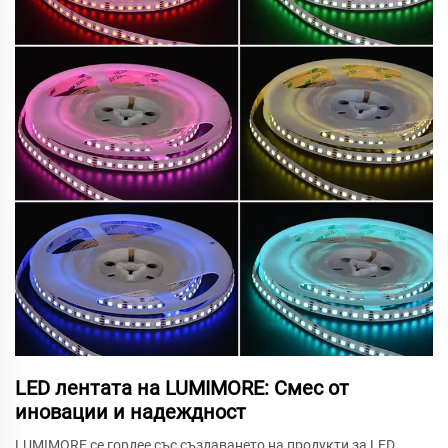
LED лентата на LUMIMORE: Смес от
иновации и надеждност
LUMIMORE се гордее със създаването на продукти за LED