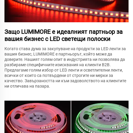
Защо LUMIMORE е идеалният партньор за
вашия бизнес с LED светещи полоски
Когато става дума за закупуване на продукти за LED ленти за
вашия бизнес, LUMIMORE е партньорът, който може да
доверите. Нашият голям опит в индустрията ни позволява да
разбираме специфичните изисквания на клиенти B2B.
Предлагаме голям избор от LED ленти и осветлителни ленти,
всички от които са потвърдени от строгите ни мерки за
качество. Завързаността ни към задоволството на клиентите
ни отличава на пазара.