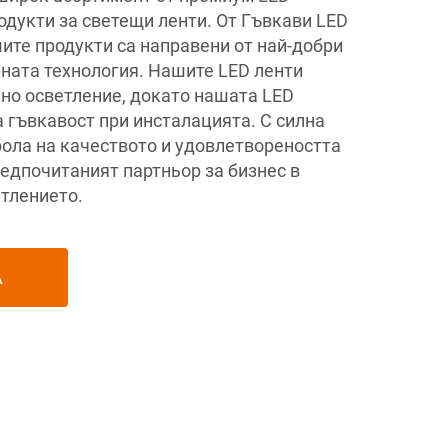
одукти за светещи ленти. От Гъвкави LED
ите продукти са направени от най-добри
рната технология. Нашите LED ленти
но осветление, докато нашата LED
 гъвкавост при инсталацията. С силна
ола на качеството и удовлетвореността
редпочитаният партньор за бизнес в
етлението.
А