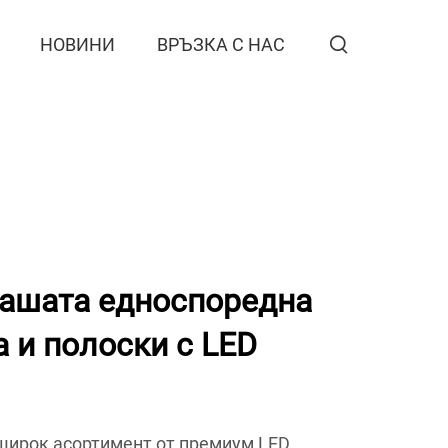
НОВИНИ
ВРЪЗКА С НАС
ашата едноспоредна
а и полоски с LED
широк асортимент от премиум LED