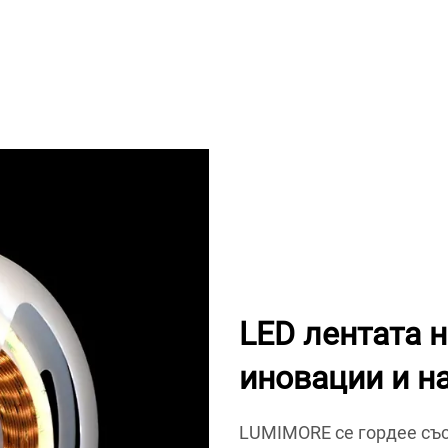
LED лентата 
иновации и н
LUMIMORE се гордее със