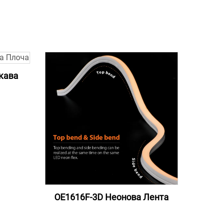
кава
OE1616F-3D Неонова Лента