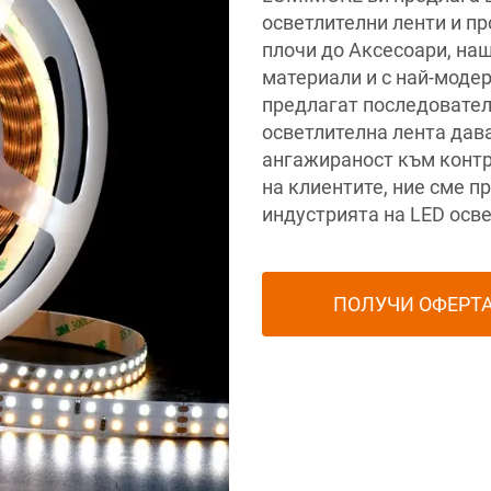
осветлителни ленти и пр
плочи до Аксесоари, наш
материали и с най-моде
предлагат последовател
осветлителна лента дава
ангажираност към контр
на клиентите, ние сме п
индустрията на LED осв
ПОЛУЧИ ОФЕРТ