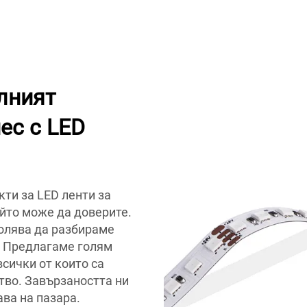
лният
ес с LED
кти за LED ленти за
йто може да доверите.
волява да разбираме
. Предлагаме голям
всички от които са
тво. Завързаността ни
ва на пазара.