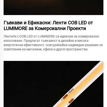
Гъвкави и Ефикасни: Ленти COB LED от
LUMIMORE за Комерсиални Проекти
Лентите с COB LED от LUMIMORE са идеални за комерсиално
използване. Предлагат гъвкавост в дизайна и висока
енергетична ефективност, осигурявайки надеждни решения за
осветление на магазини, офиси и други пространства.