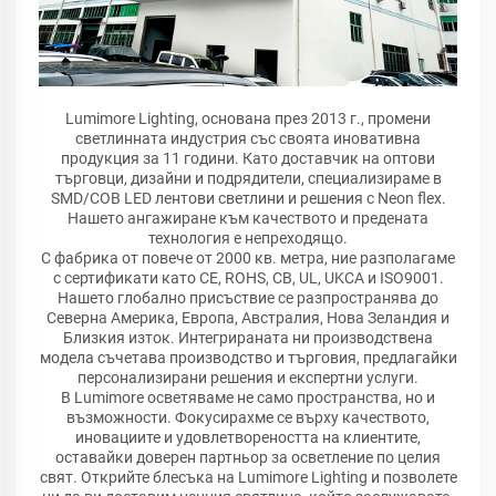
Lumimore Lighting, основана през 2013 г., промени
светлинната индустрия със своята иновативна
продукция за 11 години. Като доставчик на оптови
търговци, дизайни и подрядители, специализираме в
SMD/COB LED лентови светлини и решения с Neon flex.
Нашето ангажиране към качеството и предената
технология е непреходящо.
С фабрика от повече от 2000 кв. метра, ние разполагаме
с сертификати като CE, ROHS, CB, UL, UKCA и ISO9001.
Нашето глобално присъствие се разпространява до
Северна Америка, Европа, Австралия, Нова Зеландия и
Близкия изток. Интегрираната ни производствена
модела съчетава производство и търговия, предлагайки
персонализирани решения и експертни услуги.
В Lumimore осветяваме не само пространства, но и
възможности. Фокусирахме се върху качеството,
иновациите и удовлетвореността на клиентите,
оставайки доверен партньор за осветление по целия
свят. Открийте блесъка на Lumimore Lighting и позволете