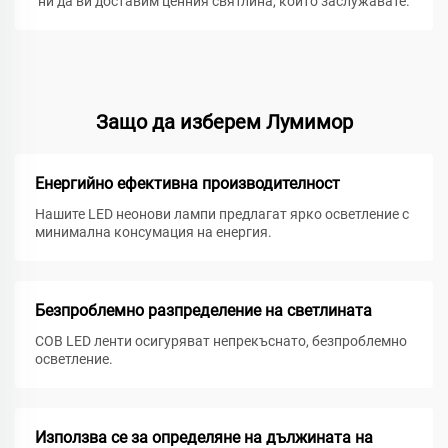
ни да ви доставим ценния святлина, който заслужавате.
Защо да изберем Лумимор
Енергийно ефективна производителност
Нашите LED неонови лампи предлагат ярко осветление с
минимална консумация на енергия.
Безпроблемно разпределение на светлината
COB LED ленти осигуряват непрекъснато, безпроблемно
осветление.
Използва се за определяне на дължината на