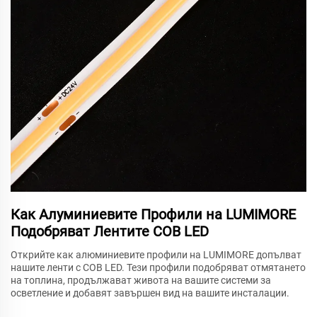
Как Алуминиевите Профили на LUMIMORE
Подобряват Лентите COB LED
Открийте как алюминиевите профили на LUMIMORE допълват
нашите ленти с COB LED. Тези профили подобряват отмятането
на топлина, продължават живота на вашите системи за
осветление и добавят завършен вид на вашите инсталации.