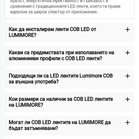
яркост, енергетична ефективност и гъвкавост в
сравнение с традиционните LED ленти, което ги прави
идеални за широк спектър от приложения.
Как да инсталирам ленти COB LED от
LUMIMORE?
Какви са предимствата при използването на
алюминиеви профили с COB LED ленти?
Подходящи ли са LED лентите Lumimore COB
за външна употреба?
Кои размери са налични за COB LED лентите
на LUMIMORE?
Могат ли COB LED лентите на LUMIMORE да
бъдат затъмнявани?