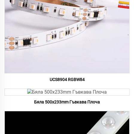
UCS8904 RGBW84
Бяла 500x233mm Гъвкава Плоча