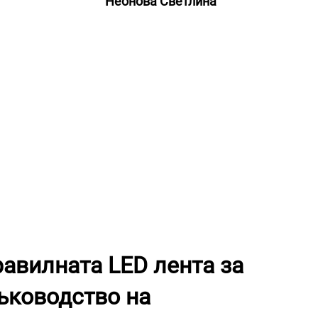
Неонова Светлина
равилната LED лента за
Ръководство на