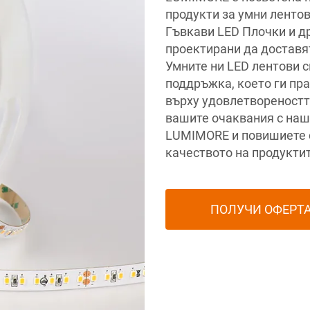
продукти за умни ленто
Гъвкави LED Плочки и д
проектирани да доставя
Умните ни LED лентови с
поддръжка, което ги пра
върху удовлетвореностт
вашите очаквания с наш
LUMIMORE и повишиете с
качеството на продуктит
ПОЛУЧИ ОФЕРТ