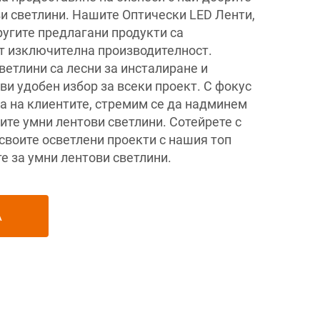
ви светлини. Нашите Оптически LED Ленти,
ругите предлагани продукти са
т изключителна производителност.
ветлини са лесни за инсталиране и
ви удобен избор за всеки проект. С фокус
а на клиентите, стремим се да надминем
ите умни лентови светлини. Сотейрете с
воите осветлени проекти с нашия топ
е за умни лентови светлини.
А