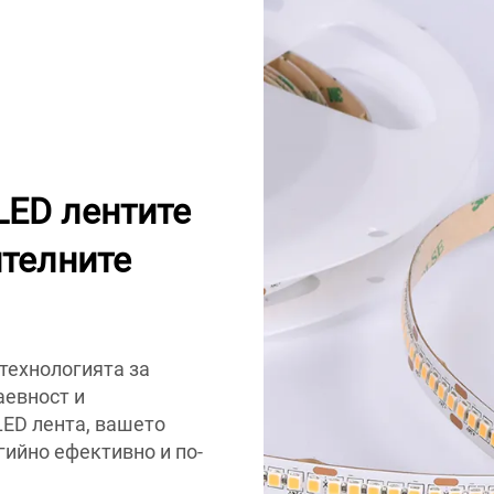
LED лентите
ителните
технологията за
аевност и
LED лента, вашето
гийно ефективно и по-