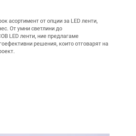
к асортимент от опции за LED ленти,
ес. От умни светлини до
OB LED ленти, ние предлагаме
гоефективни решения, които отговарят на
роект.