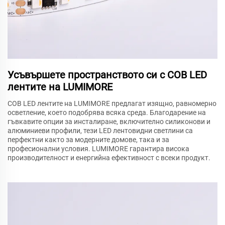
Усъвършете пространството си с COB LED
лентите на LUMIMORE
COB LED лентите на LUMIMORE предлагат изящно, равномерно
осветление, което подобрява всяка среда. Благодарение на
гъвкавите опции за инсталиране, включително силиконови и
алюминиеви профили, тези LED лентовидни светлини са
перфектни както за модерните домове, така и за
професионални условия. LUMIMORE гарантира висока
производителност и енергийна ефективност с всеки продукт.