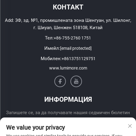
КОНТАКТ
Add: 3Ф, зд. №1, промишлената зона Шенгуан, ул. Шилонг,
г. Шиyan, Шенжен 518108, Китай
Тел:
+86-755-2760 1751
Имейл:
[email protected]
Мобилен:
+8613751129751
www.lumimore.com
ИНФОРМАЦИЯ
Запишете се, за да получавате нашия седмичен бюлетин
We value your privacy