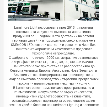
Lumimore Lighting, основана през 2013 г., промени
светлинната индустрия със своята иновативна
продукция за 11 години. Като доставчик на оптови
търговци, дизайни и подрядители, специализираме в
SMD/COB LED лентови светлини и решения с Neon flex.
Нашето ангажиране към качеството и предената
технология е непреходящо.
С фабрика от повече от 2000 кв. метра, ние разполагаме
с сертификати като CE, ROHS, CB, UL, UKCA и ISO9001.
Нашето глобално присъствие се разпространява до
Северна Америка, Европа, Австралия, Нова Зеландия и
Близкия изток. Интегрираната ни производствена
модела съчетава производство и търговия, предлагайки
персонализирани решения и експертни услуги.
В Lumimore осветяваме не само пространства, но и
възможности. Фокусирахме се върху качеството,
иновациите и удовлетвореността на клиентите,
оставайки доверен партньор за осветление по целия
свят. Открийте блесъка на Lumimore Lighting и позволете