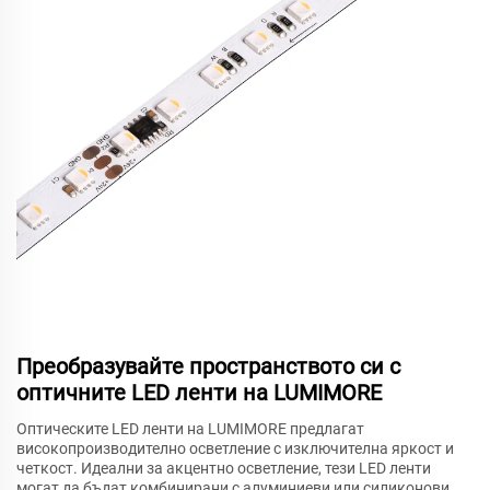
Преобразувайте пространството си с
оптичните LED ленти на LUMIMORE
Оптическите LED ленти на LUMIMORE предлагат
високопроизводително осветление с изключителна яркост и
четкост. Идеални за акцентно осветление, тези LED ленти
могат да бъдат комбинирани с алуминиеви или силиконови