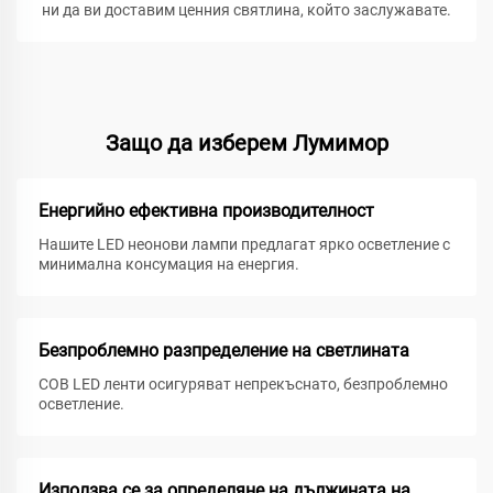
ни да ви доставим ценния святлина, който заслужавате.
Защо да изберем Лумимор
Енергийно ефективна производителност
Нашите LED неонови лампи предлагат ярко осветление с
минимална консумация на енергия.
Безпроблемно разпределение на светлината
COB LED ленти осигуряват непрекъснато, безпроблемно
осветление.
Използва се за определяне на дължината на