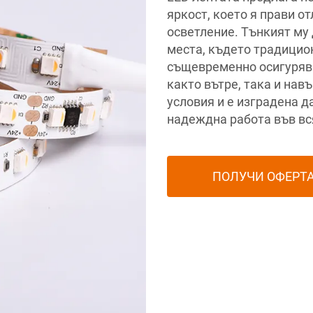
яркост, което я прави о
осветление. Тънкият му
места, където традицион
същевременно осигурява
както вътре, така и нав
условия и е изградена д
надеждна работа във вс
ПОЛУЧИ ОФЕРТ