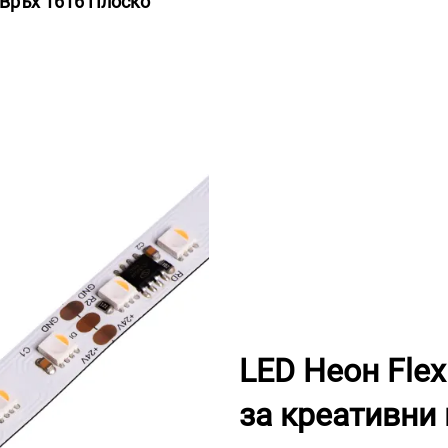
Връх 1616 Плоско
LED Неон Fle
за креативни