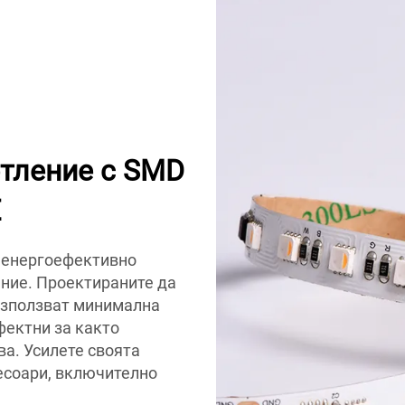
тление с SMD
E
 енергоефективно
ение. Проектираните да
 използват минимална
фектни за както
а. Усилете своята
есоари, включително