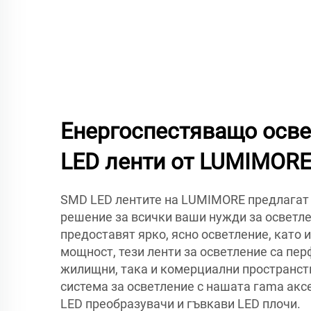
Енергоспестяващо осве
LED ленти от LUMIMOR
SMD LED лентите на LUMIMORE предлагат
решение за всички ваши нужди за осветл
предоставят ярко, ясно осветление, като
мощност, тези ленти за осветление са пер
жилищни, така и комерциални пространств
система за осветление с нашата гama акс
LED преобразувачи и гъвкави LED плочи.