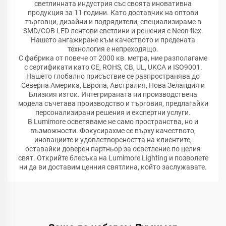
светлинната индустрия със своята иновативна
продукция за 11 години. Като доставчик на оптови
търговци, дизайни и подрядители, специализираме в
SMD/COB LED лентови светлини и решения с Neon flex.
Нашето ангажиране към качеството и предената
технология е непреходящо.
С фабрика от повече от 2000 кв. метра, ние разполагаме
с сертификати като CE, ROHS, CB, UL, UKCA и ISO9001.
Нашето глобално присъствие се разпространява до
Северна Америка, Европа, Австралия, Нова Зеландия и
Близкия изток. Интегрираната ни производствена
модела съчетава производство и търговия, предлагайки
персонализирани решения и експертни услуги.
В Lumimore осветяваме не само пространства, но и
възможности. Фокусирахме се върху качеството,
иновациите и удовлетвореността на клиентите,
оставайки доверен партньор за осветление по целия
свят. Открийте блесъка на Lumimore Lighting и позволете
ни да ви доставим ценния святлина, който заслужавате.