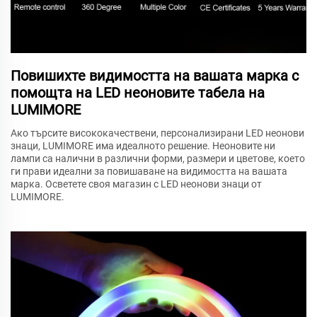
Повишихте видимостта на вашата марка с
помощта на LED неоновите табела на
LUMIMORE
Ако търсите висококачествени, персонализирани LED неонови
знаци, LUMIMORE има идеалното решение. Неоновите ни
лампи са налични в различни форми, размери и цветове, което
ги прави идеални за повишаване на видимостта на вашата
марка. Осветете своя магазин с LED неонови знаци от
LUMIMORE.