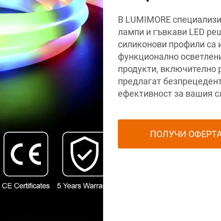
В LUMIMORE специализи
лампи и гъвкави LED реш
силиконови профили са и
функционално осветлени
продукти, включително p
предлагат безпрецедент
ефективност за вашия с
ПОЛУЧИ ОФЕРТ