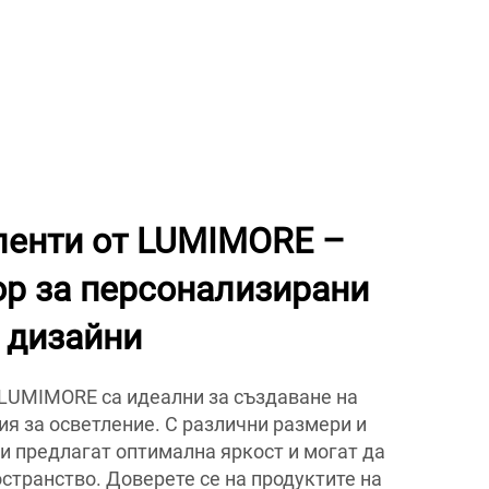
ленти от LUMIMORE –
бор за персонализирани
 дизайни
 LUMIMORE са идеални за създаване на
я за осветление. С различни размери и
и предлагат оптимална яркост и могат да
остранство. Доверете се на продуктите на