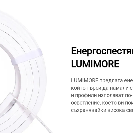
Енергоспестя
LUMIMORE
LUMIMORE предлага енер
който търси да намали 
и профили използват по
осветление, което ви по
съхранявайки висока св