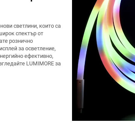
ови светлини, които са
широк спектър от
ате рознично
исплей за осветление,
енергийно ефективно,
азгледайте LUMIMORE за