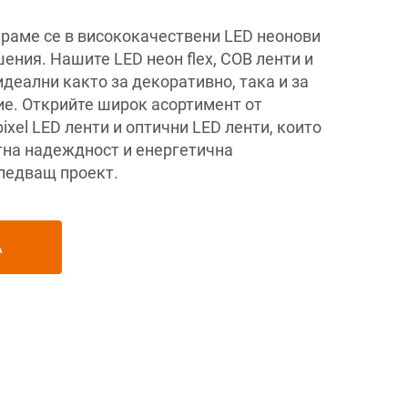
раме се в висококачествени LED неонови
ения. Нашите LED неон flex, COB ленти и
деални както за декоративно, така и за
е. Открийте широк асортимент от
ixel LED ленти и оптични LED ленти, които
на надеждност и енергетична
ледващ проект.
А