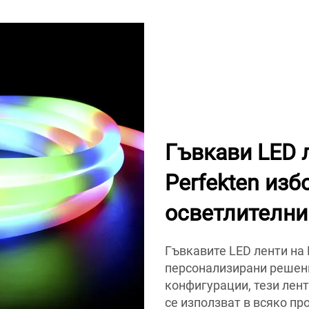
Гъвкави LED 
Perfekten из
осветлителни
Гъвкавите LED ленти на
персонализирани решени
конфигурации, тези лент
се използват в всяко пр