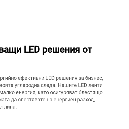
ващи LED решения от
гийно ефективни LED решения за бизнес,
своята углеродна следа. Нашите LED ленти
-малко енергия, като осигуряват блестящо
мага да спестявате на енергиен разход,
етлина.