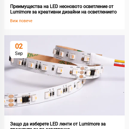
Преимущества на LED неоновото осветление от
Lumimore за креативни дизайни на осветлението
Виж повече
02
Sep
Защо да изберете LED ленти от Lumimore за