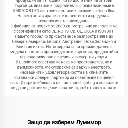
продукция за 11 години. Като доставчик на оптови
търговци, дизайни и подрядители, специализираме в
SMD/COB LED лентови светлини и решения с Neon flex.
Нашето ангажиране към качеството и предената
технология е непреходящо.
С фабрика от повече от 2000 кв. метра, ние разполагаме
с сертификати като CE, ROHS, CB, UL, UKCA и ISO9001.
Нашето глобално присъствие се разпространява до
Северна Америка, Европа, Австралия, Нова Зеландия и
Близкия изток. Интегрираната ни производствена
модела съчетава производство и търговия, предлагайки
персонализирани решения и експертни услуги.
В Lumimore осветяваме не само пространства, но и
възможности. Фокусирахме се върху качеството,
иновациите и удовлетвореността на клиентите,
оставайки доверен партньор за осветление по целия
свят. Открийте блесъка на Lumimore Lighting и позволете
ни да ви доставим ценния святлина, който заслужавате.
Защо да изберем Лумимор