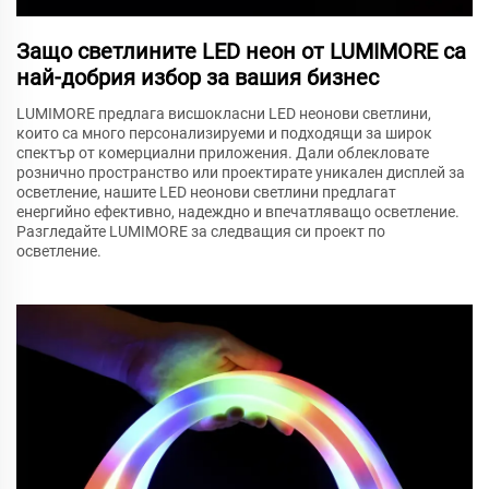
Защо светлините LED неон от LUMIMORE са
най-добрия избор за вашия бизнес
LUMIMORE предлага висшокласни LED неонови светлини,
които са много персонализируеми и подходящи за широк
спектър от комерциални приложения. Дали облекловате
рознично пространство или проектирате уникален дисплей за
осветление, нашите LED неонови светлини предлагат
енергийно ефективно, надеждно и впечатляващо осветление.
Разгледайте LUMIMORE за следващия си проект по
осветление.