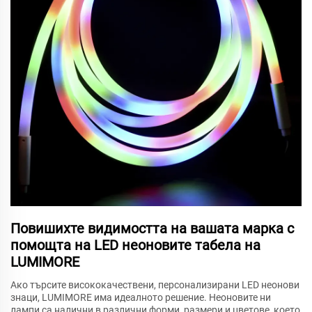
Повишихте видимостта на вашата марка с
помощта на LED неоновите табела на
LUMIMORE
Ако търсите висококачествени, персонализирани LED неонови
знаци, LUMIMORE има идеалното решение. Неоновите ни
лампи са налични в различни форми, размери и цветове, което