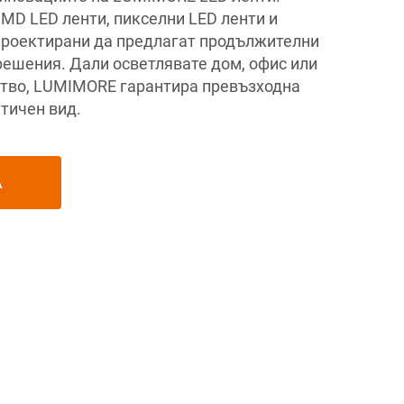
MD LED ленти, пикселни LED ленти и
 проектирани да предлагат продължителни
решения. Дали осветлявате дом, офис или
ство, LUMIMORE гарантира превъзходна
тичен вид.
А