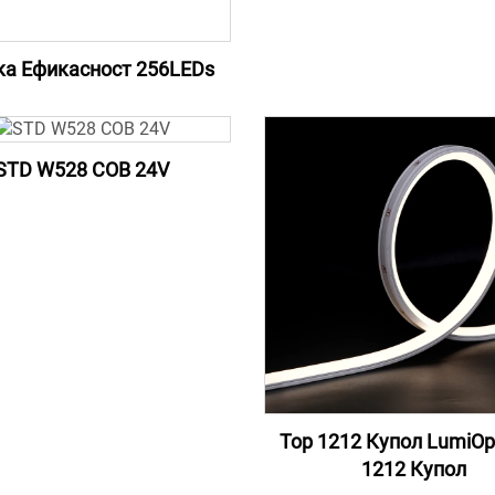
ка Ефикасност 256LEDs
STD W528 COB 24V
Top 1212 Купол LumiOp
1212 Купол