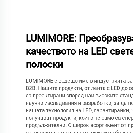
LUMIMORE: Преобразув
качеството на LED свет
полоски
LUMIMORE е водещо име в индустрията за 
B2B. Нашите продукти, от лента с LED до о
са проектирани според най-високите стан
научни изследвания и разработки, за да 
нашата технология на LED, гарантирайки, 
получават продукти, които не само са ене
продължителни. С широк асортимент от п
отговорим на различните нужди на бизнес