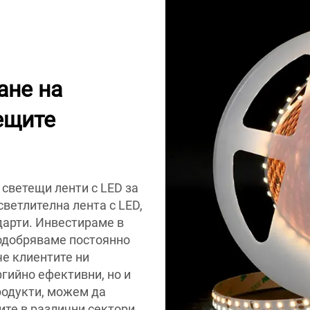
ане на
ещите
светещи ленти с LED за
светлителна лента с LED,
дарти. Инвестираме в
подобряваме постоянно
че клиентите ни
ргийно ефективни, но и
родукти, можем да
ите в различни сектори.