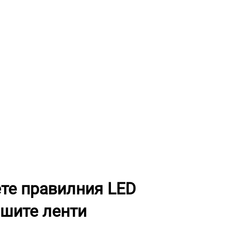
ете правилния LED
ашите ленти