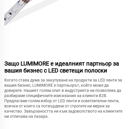
Защо LUMIMORE е идеалният партньор за
вашия бизнес с LED светещи полоски
Когато става дума за закупуване на продукти за LED ленти за
вашия бизнес, LUMIMORE е партньорът, който може да
доверите. Нашият голям опит в индустрията ни позволява да
разбираме специфичните изисквания на клиенти B2B.
Предлагаме голям избор от LED ленти и осветлителни ленти,
всички от които са потвърдени от строгите ни мерки за
качество. Завързаността ни към задоволството на клиентите
ни отличава на пазара.