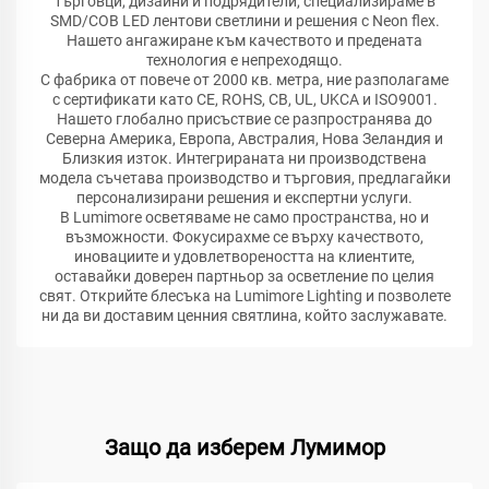
търговци, дизайни и подрядители, специализираме в
SMD/COB LED лентови светлини и решения с Neon flex.
Нашето ангажиране към качеството и предената
технология е непреходящо.
С фабрика от повече от 2000 кв. метра, ние разполагаме
с сертификати като CE, ROHS, CB, UL, UKCA и ISO9001.
Нашето глобално присъствие се разпространява до
Северна Америка, Европа, Австралия, Нова Зеландия и
Близкия изток. Интегрираната ни производствена
модела съчетава производство и търговия, предлагайки
персонализирани решения и експертни услуги.
В Lumimore осветяваме не само пространства, но и
възможности. Фокусирахме се върху качеството,
иновациите и удовлетвореността на клиентите,
оставайки доверен партньор за осветление по целия
свят. Открийте блесъка на Lumimore Lighting и позволете
ни да ви доставим ценния святлина, който заслужавате.
Защо да изберем Лумимор