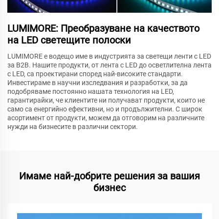
LUMIMORE: Преобразуване на качеството
на LED светещите полоски
LUMIMORE е водещо име в индустрията за светещи ленти с LED
за B2B. Нашите продукти, от лента с LED до осветлителна лента
с LED, са проектирани според най-високите стандарти.
Инвестираме в научни изследвания и разработки, за да
подобряваме постоянно нашата технология на LED,
гарантирайки, че клиентите ни получават продукти, които не
само са енергийно ефективни, но и продължителни. С широк
асортимент от продукти, можем да отговорим на различните
нужди на бизнесите в различни сектори.
Имаме най-добрите решения за вашия
бизнес