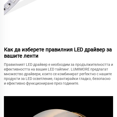
Как да изберете правилния LED драйвер за
вашите ленти
Правилният LED драйвер е необходим за продължителността и
ефективността на вашия LED тайпинг. LUMIMORE предлагат
множество драйвери, които се комбинират perfектно с нашите
продукти за LED осветление, гарантирайки гладко, безопасно
и ефективно функциониране през годините.