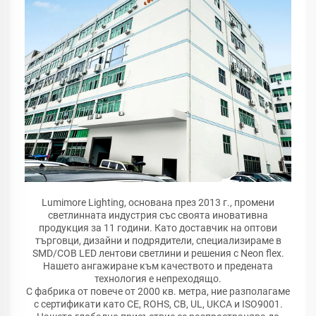
Lumimore Lighting, основана през 2013 г., промени
светлинната индустрия със своята иновативна
продукция за 11 години. Като доставчик на оптови
търговци, дизайни и подрядители, специализираме в
SMD/COB LED лентови светлини и решения с Neon flex.
Нашето ангажиране към качеството и предената
технология е непреходящо.
С фабрика от повече от 2000 кв. метра, ние разполагаме
с сертификати като CE, ROHS, CB, UL, UKCA и ISO9001.