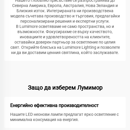
Нашето глобално присъствие се разпространява до
Северна Америка, Европа, Австралия, Нова Зеландия и
Близкия изток. Интегрираната ни производствена
модела съчетава производство и търговия, предлагайки
персонализирани решения и експертни услуги.
В Lumimore осветяваме не само пространства, но и
възможности. Фокусирахме се върху качеството,
иновациите и удовлетвореността на клиентите,
оставайки доверен партньор за осветление по целия
свят. Открийте блесъка на Lumimore Lighting и позволете
ни да ви доставим ценния святлина, който заслужавате.
Защо да изберем Лумимор
Енергийно ефективна производителност
Нашите LED неонови лампи предлагат ярко осветление с
минимална консумация на енергия.