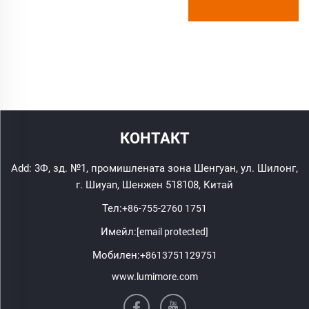
КОНТАКТ
Add: 3Ф, зд. №1, промишлената зона Шенгуан, ул. Шилонг,
г. Шиyan, Шенжен 518108, Китай
Тел:
+86-755-2760 1751
Имейл:
[email protected]
Мобилен:
+8613751129751
www.lumimore.com