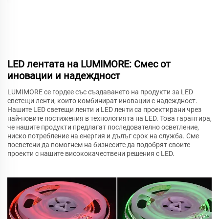
LED лентата на LUMIMORE: Смес от
иновации и надеждност
LUMIMORE се гордее със създаването на продукти за LED
светещи ленти, които комбинират иновации с надеждност.
Нашите LED светещи ленти и LED ленти са проектирани чрез
най-новите постижения в технологията на LED. Това гарантира,
че нашите продукти предлагат последователно осветление,
ниско потребление на енергия и дълъг срок на служба. Сме
посветени да помогнем на бизнесите да подобрят своите
проекти с нашите висококачествени решения с LED.