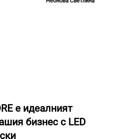
Неонова Светлина
RE е идеалният
вашия бизнес с LED
ски