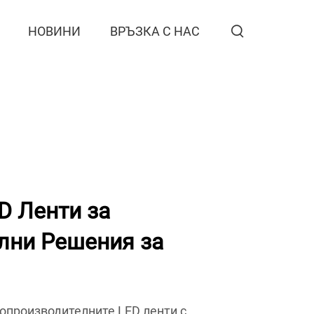
НОВИНИ
ВРЪЗКА С НАС
D Ленти за
лни Решения за
копроизводителните LED ленти с