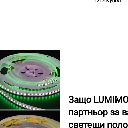
1212 Купол
Защо LUMIMO
партньор за 
светещи поло