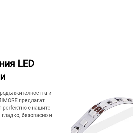
лния LED
ти
продължителността и
MIMORE предлагат
 perfектно с нашите
 гладко, безопасно и