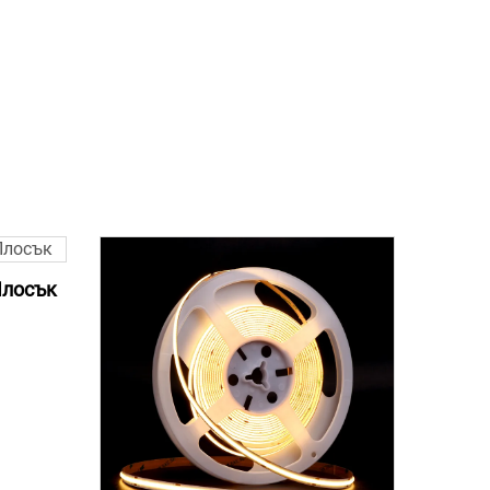
Плосък