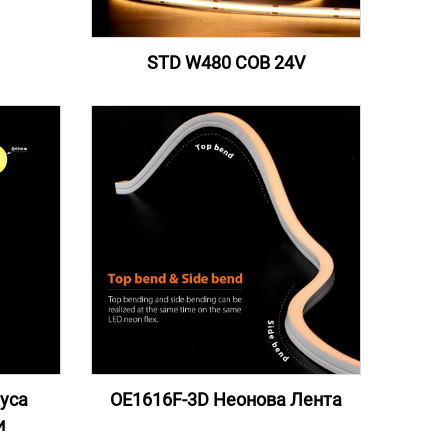
STD W480 COB 24V
уса
OE1616F-3D Неонова Лента
и