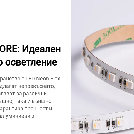
MORE: Идеален
о осветление
анство с LED Neon Flex
длагат непрекъснато,
олзват за различни
ешно, така и външно
арантира прочност и
 алуминиеви и