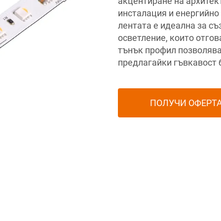
акцентиране на архитек
инсталация и енергийно
лентата е идеална за с
осветление, които отгов
тънък профил позволява 
предлагайки гъвкавост 
ПОЛУЧИ ОФЕРТ