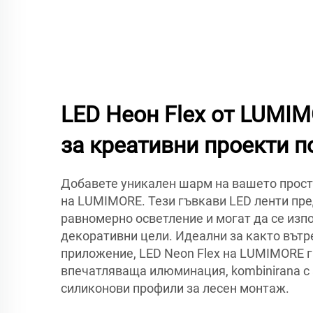
LED Неон Flex от LUMI
за креативни проекти п
Добавете уникален шарм на вашето простр
на LUMIMORE. Тези гъвкави LED ленти пре
равномерно осветление и могат да се изп
декоративни цели. Идеални за както вътр
приложение, LED Neon Flex на LUMIMORE г
впечатляваща илюминация, kombinirana с
силиконови профили за лесен монтаж.