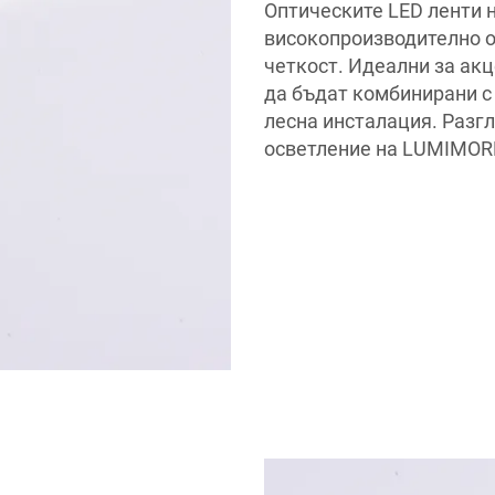
Оптическите LED ленти
високопроизводително о
четкост. Идеални за акц
да бъдат комбинирани с
лесна инсталация. Разг
осветление на LUMIMORE