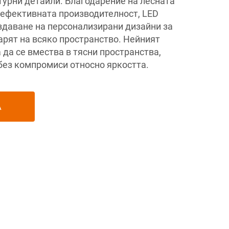
турни детайли. Благодарение на лесната
 ефективната производителност, LED
ъздаване на персонализирани дизайни за
арят на всяко пространство. Нейният
да се вмества в тясни пространства,
без компромиси относно яркостта.
А