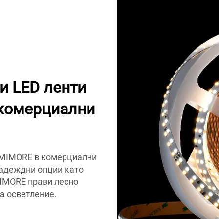
и LED ленти
комерциални
UMIMORE в комерциални
надеждни опции като
IMORE прави лесно
а осветление.