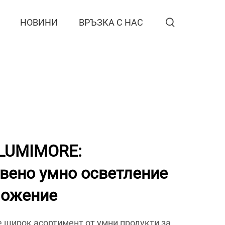
НОВИНИ
ВРЪЗКА С НАС
 LUMIMORE:
вено умно осветление
ложение
широк асортимент от умни продукти за