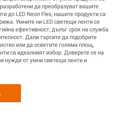
а разработени да преобразуват вашите
ти до LED Neon Flex, нашите продукти са
грижа. Умните ни LED светещи ленти се
гийна ефективност, дълъг срок на служба
ителност. Дали търсите да подобрите
нство или да осветите голяма площ,
нти са идеалният избор. Доверете се на
и нужди от умни светещи ленти и
А