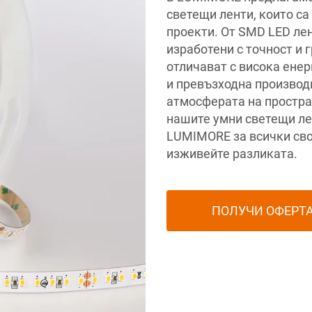
светещи ленти, които с
проекти. От SMD LED лен
изработени с точност и 
отличават с висока енер
и превъзходна производ
атмосферата на простра
нашите умни светещи ле
LUMIMORE за всички сво
изживейте разликата.
ПОЛУЧИ ОФЕРТ