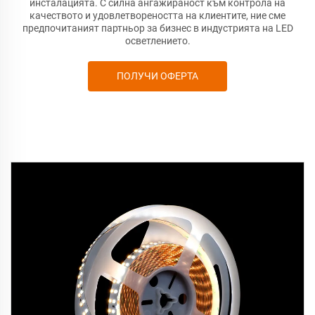
инсталацията. С силна ангажираност към контрола на
качеството и удовлетвореността на клиентите, ние сме
предпочитаният партньор за бизнес в индустрията на LED
осветлението.
ПОЛУЧИ ОФЕРТА