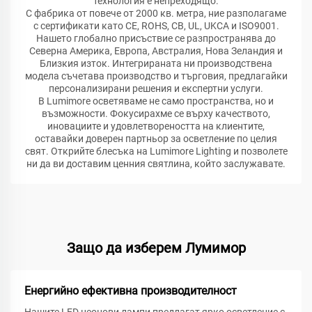
технология е непреходящо.
С фабрика от повече от 2000 кв. метра, ние разполагаме
с сертификати като CE, ROHS, CB, UL, UKCA и ISO9001.
Нашето глобално присъствие се разпространява до
Северна Америка, Европа, Австралия, Нова Зеландия и
Близкия изток. Интегрираната ни производствена
модела съчетава производство и търговия, предлагайки
персонализирани решения и експертни услуги.
В Lumimore осветяваме не само пространства, но и
възможности. Фокусирахме се върху качеството,
иновациите и удовлетвореността на клиентите,
оставайки доверен партньор за осветление по целия
свят. Открийте блесъка на Lumimore Lighting и позволете
ни да ви доставим ценния святлина, който заслужавате.
Защо да изберем Лумимор
Енергийно ефективна производителност