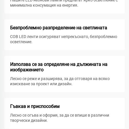
Нашите LED неонови лампи предлагат ярко осветление с
минимална консумация на енергия.
Безпроблемно разпределение на светлината
COB LED ленти осигуряват непрекъснато, безпроблемно
осветление.
Използва се за определяне на дължината на
изображението
Лесно се реже и разширява, за да отговаря на всяко
изискване за проект или дизайн.
Гъвкав и приспособим
Лесно се огъва и оформя, за да се впише в различни
творчески дизайни.