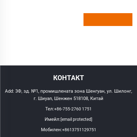
КОНТАКТ
Add: 3Ф, зд. №1, промишлената зона Шенгуан, ул. Шилонг,
г. Шиyan, Шенжен 518108, Китай
Тел:
+86-755-2760 1751
Имейл:
[email protected]
Мобилен:
+8613751129751