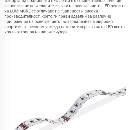
Изборът на правилната LED лента е от съществено значение
за постигане на желаните ефекти на осветлението. LED лентите
на LUMIMORE се отличават с гъвкавост и висока
производителност, което ги прави идеални за различни
приложения на осветлението. Благодарение на широкия
асортимент, лесно можете да намерите перфектната LED лента,
която отговаря на вашите нужди.