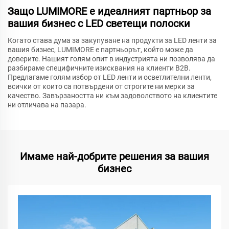
Защо LUMIMORE е идеалният партньор за
вашия бизнес с LED светещи полоски
Когато става дума за закупуване на продукти за LED ленти за
вашия бизнес, LUMIMORE е партньорът, който може да
доверите. Нашият голям опит в индустрията ни позволява да
разбираме специфичните изисквания на клиенти B2B.
Предлагаме голям избор от LED ленти и осветлителни ленти,
всички от които са потвърдени от строгите ни мерки за
качество. Завързаността ни към задоволството на клиентите
ни отличава на пазара.
Имаме най-добрите решения за вашия
бизнес