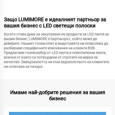
Защо LUMIMORE е идеалният партньор за
вашия бизнес с LED светещи полоски
Когато става дума за закупуване на продукти за LED ленти за
вашия бизнес, LUMIMORE е партньорът, който може да
доверите. Нашият голям опит в индустрията ни позволява да
разбираме специфичните изисквания на клиенти B2B.
Предлагаме голям избор от LED ленти и осветлителни ленти,
всички от които са потвърдени от строгите ни мерки за
качество. Завързаността ни към задоволството на клиентите
ни отличава на пазара.
Имаме най-добрите решения за вашия
бизнес