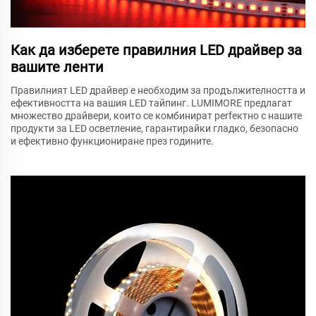
Как да изберете правилния LED драйвер за
вашите ленти
Правилният LED драйвер е необходим за продължителността и
ефективността на вашия LED тайпинг. LUMIMORE предлагат
множество драйвери, които се комбинират perfектно с нашите
продукти за LED осветление, гарантирайки гладко, безопасно
и ефективно функциониране през годините.