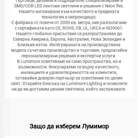
търговци, дизайни и подрядители, специализираме в
SMD/COB LED лентови светлини и решения с Neon flex.
Нашето ангажиране към качеството и предената
технология е непреходящо.
С фабрика от повече от 2000 кв. метра, ние разполагаме
с сертификати като CE, ROHS, CB, UL, UKCA и ISO9001.
Нашето глобално присъствие се разпространява до
Северна Америка, Европа, Австралия, Нова Зеландия и
Близкия изток. Интегрираната ни производствена
модела съчетава производство и търговия, предлагайки
персонализирани решения и експертни услуги.
В Lumimore осветяваме не само пространства, но и
възможности. Фокусирахме се върху качеството,
иновациите и удовлетвореността на клиентите,
оставайки доверен партньор за осветление по целия
свят. Открийте блесъка на Lumimore Lighting и позволете
ни да ви доставим ценния святлина, който заслужавате.
Защо да изберем Лумимор