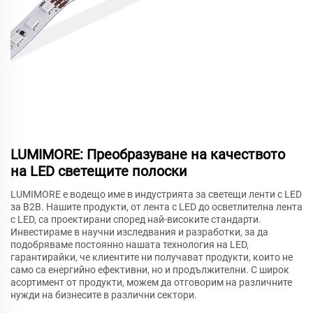
LUMIMORE: Преобразуване на качеството
на LED светещите полоски
LUMIMORE е водещо име в индустрията за светещи ленти с LED
за B2B. Нашите продукти, от лента с LED до осветлителна лента
с LED, са проектирани според най-високите стандарти.
Инвестираме в научни изследвания и разработки, за да
подобряваме постоянно нашата технология на LED,
гарантирайки, че клиентите ни получават продукти, които не
само са енергийно ефективни, но и продължителни. С широк
асортимент от продукти, можем да отговорим на различните
нужди на бизнесите в различни сектори.