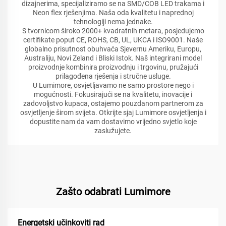
dizajnerima, specijaliziramo se na SMD/COB LED trakama i
Neon flex rješenjima. Naša oda kvalitetu i naprednoj
tehnologiji nema jednake.
S tvornicom široko 2000+ kvadratnih metara, posjedujemo
certifikate poput CE, ROHS, CB, UL, UKCA i ISO9001. Naše
globalno prisutnost obuhvaća Sjevernu Ameriku, Europu,
Australiju, Novi Zeland i Bliski Istok. Naš integrirani model
proizvodnje kombinira proizvodnju i trgovinu, pružajući
prilagođena rješenja i stručne usluge.
U Lumimore, osvjetljavamo ne samo prostore nego i
mogućnosti. Fokusirajući se na kvalitetu, inovacije i
zadovoljstvo kupaca, ostajemo pouzdanom partnerom za
osvjetljenje širom svijeta. Otkrijte sjaj Lumimore osvjetljenja i
dopustite nam da vam dostavimo vrijedno svjetlo koje
zaslužujete.
Zašto odabrati Lumimore
Energetski učinkoviti rad