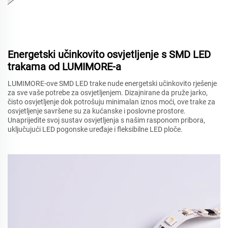
Energetski učinkovito osvjetljenje s SMD LED
trakama od LUMIMORE-a
LUMIMORE-ove SMD LED trake nude energetski učinkovito rješenje
za sve vaše potrebe za osvjetljenjem. Dizajnirane da pruže jarko,
čisto osvjetljenje dok potrošuju minimalan iznos moći, ove trake za
osvjetljenje savršene su za kućanske i poslovne prostore.
Unaprijedite svoj sustav osvjetljenja s našim rasponom pribora,
uključujući LED pogonske uređaje i fleksibilne LED ploče.