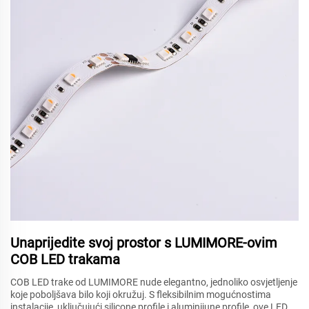
Unaprijedite svoj prostor s LUMIMORE-ovim
COB LED trakama
COB LED trake od LUMIMORE nude elegantno, jednoliko osvjetljenje
koje poboljšava bilo koji okružuj. S fleksibilnim mogućnostima
instalacije, uključujući silicone profile i aluminijune profile, ove LED