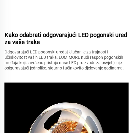
Kako odabrati odgovarajući LED pogonski ured
za vaše trake
Odgovarajući LED pogonski uredaj ključan je za trajnost i
učinkovitost vaših LED traka. LUMIMORE nudi raspon pogonskih
uređaja koji savršeno pristaju naše LED proizvode za osvjetljenje,
osiguravajući jednoliko, sigurno i učinkovito djelovanje godinama.