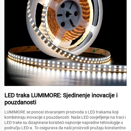
LED traka LUMIMORE: Sjedinenje inovacije i
pouzdanosti
LUMIMORE se ponosí stvaranjem proizvoda s LED trakama koji
kombiniraju inovacije s pouzdanosti. Naše LED osvjetljenje na traci i
LED trake su dizajnirane koristeći najnovije napredne tehnologije u
području LED-a. To osigurava da naši proizvodi pružaju konstantno