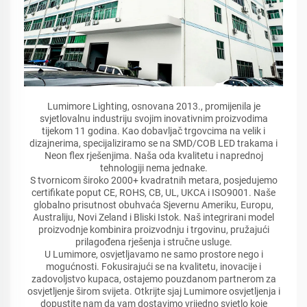
Lumimore Lighting, osnovana 2013., promijenila je
svjetlovalnu industriju svojim inovativnim proizvodima
tijekom 11 godina. Kao dobavljač trgovcima na velik i
dizajnerima, specijaliziramo se na SMD/COB LED trakama i
Neon flex rješenjima. Naša oda kvalitetu i naprednoj
tehnologiji nema jednake.
S tvornicom široko 2000+ kvadratnih metara, posjedujemo
certifikate poput CE, ROHS, CB, UL, UKCA i ISO9001. Naše
globalno prisutnost obuhvaća Sjevernu Ameriku, Europu,
Australiju, Novi Zeland i Bliski Istok. Naš integrirani model
proizvodnje kombinira proizvodnju i trgovinu, pružajući
prilagođena rješenja i stručne usluge.
U Lumimore, osvjetljavamo ne samo prostore nego i
mogućnosti. Fokusirajući se na kvalitetu, inovacije i
zadovoljstvo kupaca, ostajemo pouzdanom partnerom za
osvjetljenje širom svijeta. Otkrijte sjaj Lumimore osvjetljenja i
dopustite nam da vam dostavimo vrijedno svjetlo koje