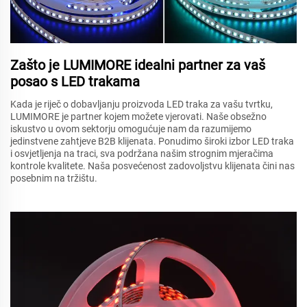
Zašto je LUMIMORE idealni partner za vaš
posao s LED trakama
Kada je riječ o dobavljanju proizvoda LED traka za vašu tvrtku,
LUMIMORE je partner kojem možete vjerovati. Naše obsežno
iskustvo u ovom sektorju omogućuje nam da razumijemo
jedinstvene zahtjeve B2B klijenata. Ponudimo široki izbor LED traka
i osvjetljenja na traci, sva podržana našim strognim mjeračima
kontrole kvalitete. Naša posvećenost zadovoljstvu klijenata čini nas
posebnim na tržištu.