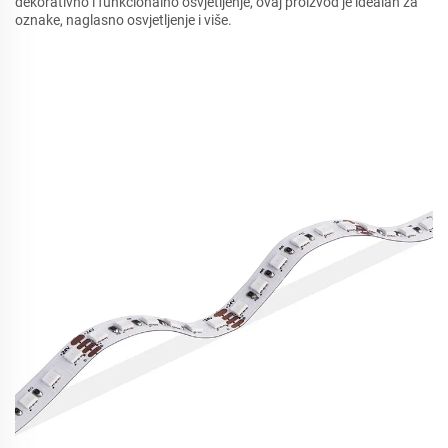
dekorativno i funkcionalno osvjetljenje, ovaj proizvod je idealan za
oznake, naglasno osvjetljenje i više.