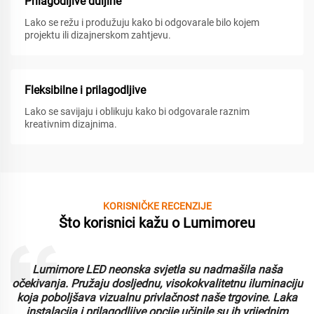
Prilagodljive duljine
Lako se režu i produžuju kako bi odgovarale bilo kojem
projektu ili dizajnerskom zahtjevu.
Fleksibilne i prilagodljive
Lako se savijaju i oblikuju kako bi odgovarale raznim
kreativnim dizajnima.
KORISNIČKE RECENZIJE
Što korisnici kažu o Lumimoreu
Lumimore LED neonska svjetla su nadmašila naša
i
očekivanja. Pružaju dosljednu, visokokvalitetnu iluminaciju
koja poboljšava vizualnu privlačnost naše trgovine. Laka
instalacija i prilagodljive opcije učinile su ih vrijednim