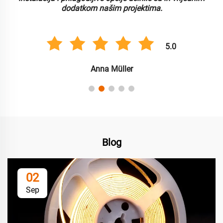
dodatkom našim projektima.
5.0
Anna Müller
Blog
02
Sep