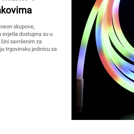
akovima
D neon skupove,
svjetla dostupna su u
h čini savršenim za
ju trgovinsku jedinicu sa