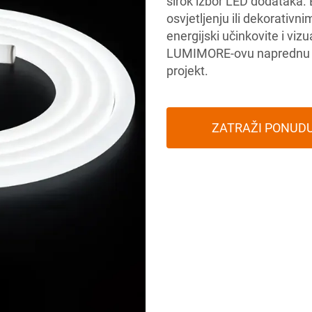
širok izbor LED dodataka. 
osvjetljenju ili dekorativn
energijski učinkovite i viz
LUMIMORE-ovu naprednu LED
projekt.
ZATRAŽI PONUD