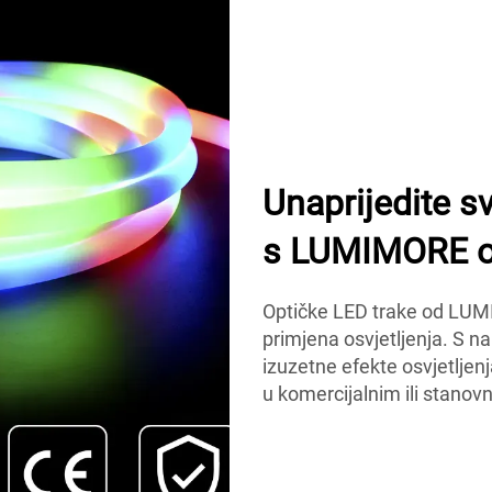
Unaprijedite sv
s LUMIMORE o
Optičke LED trake od LUM
primjena osvjetljenja. S 
izuzetne efekte osvjetljen
u komercijalnim ili stanov