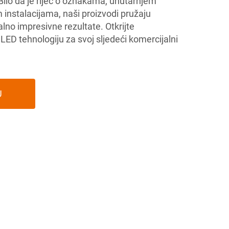
Bilo da je riječ o oznakama, unutarnjem
im instalacijama, naši proizvodi pružaju
ualno impresivne rezultate. Otkrijte
 tehnologiju za svoj sljedeći komercijalni
U