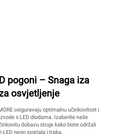
 pogoni – Snaga iza
za osvjetljenje
MORE osiguravaju optimalnu učinkovitost i
oizvode s LED diodama. Izaberite naše
činkovitu dobavu struje kako biste održali
ih LED neon svjetala i traka.