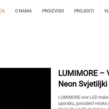
CA
O NAMA
PROIZVODI
PROJEKTI
VI
LUMIMORE – V
Neon Svjetiljki
LUMIMORE-ove LED trake i 
uporabu, ponudeći visoko 