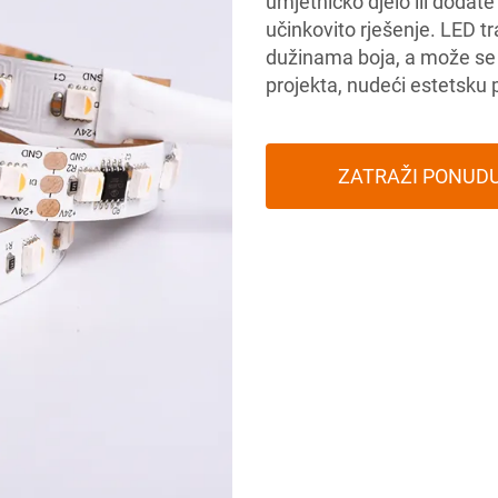
umjetničko djelo ili dodate
učinkovito rješenje. LED t
dužinama boja, a može se 
projekta, nudeći estetsku p
ZATRAŽI PONUD