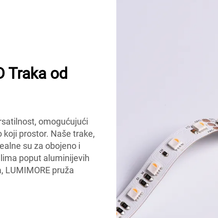
D Traka od
satilnost, omogućujući
 koji prostor. Naše trake,
dealne su za obojeno i
alima poput aluminijevih
ma, LUMIMORE pruža