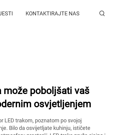
JESTI
KONTAKTIRAJTE NAS
 može poboljšati vaš
odernim osvjetljenjem
tor LED trakom, poznatom po svojoj
je. Bilo da osvijetljate kuhinju, ističete