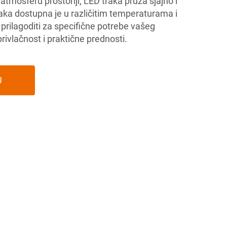
 atmosferu prostoriji, LED traka pruža sjajno i
raka dostupna je u različitim temperaturama i
prilagoditi za specifične potrebe vašeg
rivlačnost i praktične prednosti.
U