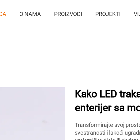
CA
O NAMA
PROIZVODI
PROJEKTI
VI
Kako LED traka
enterijer sa m
Transformirajte svoj pros
svestranosti i lakoći ugradn