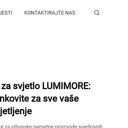
JESTI
KONTAKTIRAJTE NAS
 za svjetlo LUMIMORE:
nkovite za sve vaše
etljenje
e za vrhunske pametne proizvode svjetlosnih