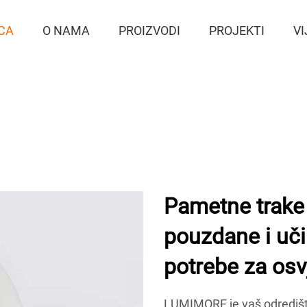
CA
O NAMA
PROIZVODI
PROJEKTI
VI
Pametne trake
pouzdane i uči
potrebe za osvj
LUMIMORE je vaš odredišt