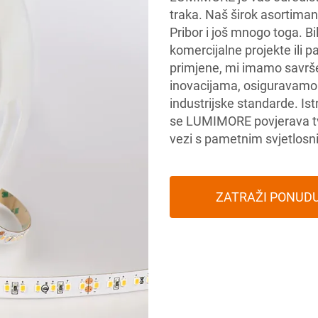
traka. Naš širok asortiman
Pribor i još mnogo toga. 
komercijalne projekte ili 
primjene, mi imamo savrše
inovacijama, osiguravamo 
industrijske standarde. Ist
se LUMIMORE povjerava tvr
vezi s pametnim svjetlos
ZATRAŽI PONUD