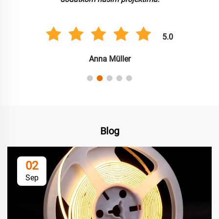
5.0
Anna Müller
Blog
02
Sep