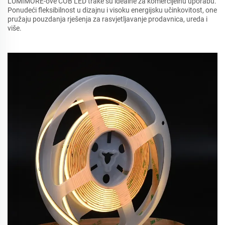
LUMIMORE-ove COB LED trake su idealne za komercijelnu uporabu.
Ponudeći fleksibilnost u dizajnu i visoku energijsku učinkovitost, one
pružaju pouzdanja rješenja za rasvjetljavanje prodavnica, ureda i
više.