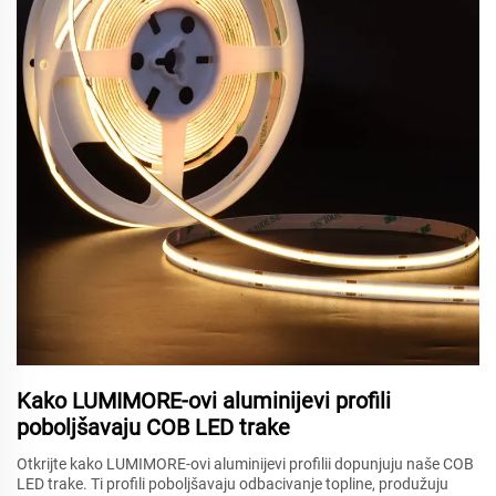
Kako LUMIMORE-ovi aluminijevi profili
poboljšavaju COB LED trake
Otkrijte kako LUMIMORE-ovi aluminijevi profilii dopunjuju naše COB
LED trake. Ti profili poboljšavaju odbacivanje topline, produžuju