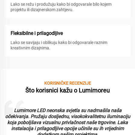
Lako se režu i produžuju kako bi odgovarale bilo kojem
projektu ili dizajnerskom zahtjevu.
Fleksibilne i prilagodljive
Lako se savijaju i oblikuju kako bi odgovarale raznim
kreativnim dizajnima.
KORISNIČKE RECENZIJE
Što korisnici kažu o Lumimoreu
Lumimore LED neonska svjetla su nadmašila naša
i
očekivanja. Pružaju dosljednu, visokokvalitetnu iluminaciju
koja poboljšava vizualnu privlačnost naše trgovine. Laka
instalacija i prilagodljive opcije učinile su ih vrijednim
dodatkom našim projektima.