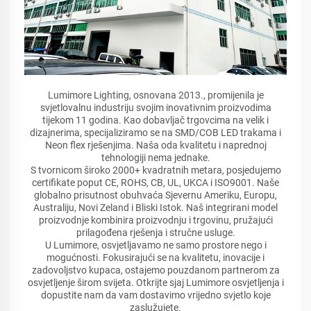
Lumimore Lighting, osnovana 2013., promijenila je
svjetlovalnu industriju svojim inovativnim proizvodima
tijekom 11 godina. Kao dobavljač trgovcima na velik i
dizajnerima, specijaliziramo se na SMD/COB LED trakama i
Neon flex rješenjima. Naša oda kvalitetu i naprednoj
tehnologiji nema jednake.
S tvornicom široko 2000+ kvadratnih metara, posjedujemo
certifikate poput CE, ROHS, CB, UL, UKCA i ISO9001. Naše
globalno prisutnost obuhvaća Sjevernu Ameriku, Europu,
Australiju, Novi Zeland i Bliski Istok. Naš integrirani model
proizvodnje kombinira proizvodnju i trgovinu, pružajući
prilagođena rješenja i stručne usluge.
U Lumimore, osvjetljavamo ne samo prostore nego i
mogućnosti. Fokusirajući se na kvalitetu, inovacije i
zadovoljstvo kupaca, ostajemo pouzdanom partnerom za
osvjetljenje širom svijeta. Otkrijte sjaj Lumimore osvjetljenja i
dopustite nam da vam dostavimo vrijedno svjetlo koje
zaslužujete.