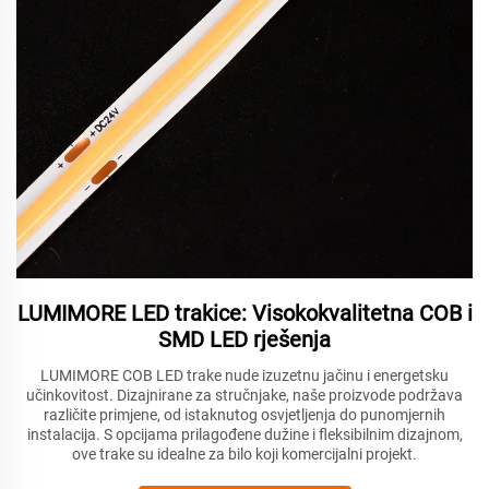
LUMIMORE LED trakice: Visokokvalitetna COB i
SMD LED rješenja
LUMIMORE COB LED trake nude izuzetnu jačinu i energetsku
učinkovitost. Dizajnirane za stručnjake, naše proizvode podržava
različite primjene, od istaknutog osvjetljenja do punomjernih
instalacija. S opcijama prilagođene dužine i fleksibilnim dizajnom,
ove trake su idealne za bilo koji komercijalni projekt.