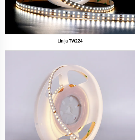
Linija TW224