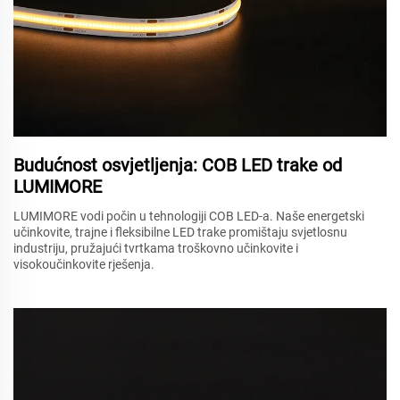
Budućnost osvjetljenja: COB LED trake od
LUMIMORE
LUMIMORE vodi počin u tehnologiji COB LED-a. Naše energetski
učinkovite, trajne i fleksibilne LED trake promištaju svjetlosnu
industriju, pružajući tvrtkama troškovno učinkovite i
visokoučinkovite rješenja.