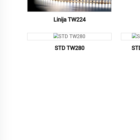
Linija TW224
STD TW280
ST