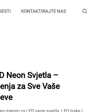
JESTI
KONTAKTIRAJTE NAS
 Neon Svjetla –
enja za Sve Vaše
jeve
n mjesto za LED neon svjetla, LED trake i