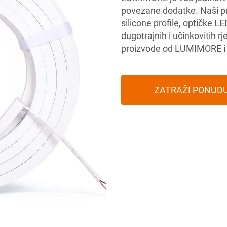
povezane dodatke. Naši pro
silicone profile, optičke LE
dugotrajnih i učinkovitih rj
proizvode od LUMIMORE i po
ZATRAŽI PONUD