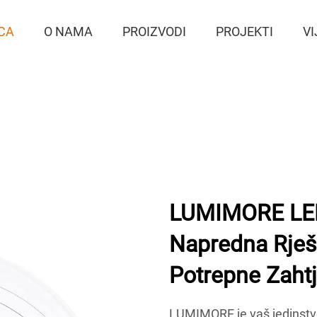
CA
O NAMA
PROIZVODI
PROJEKTI
VI
LUMIMORE LED
Napredna Rješ
Potrepne Zaht
LUMIMORE je vaš jedinstve