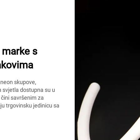
e marke s
akovima
D neon skupove,
svjetla dostupna su u
h čini savršenim za
ju trgovinsku jedinicu sa