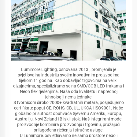
Lumimore Lighting, osnovana 2013., promijenila je
svjetlovalnu industriju svojim inovativnim proizvodima
tijekom 11 godina. Kao dobavljač trgovcima na velik i
dizajnerima, specijaliziramo se na SMD/COB LED trakama i
Neon flex rješenjima. Naša oda kvalitetu i naprednoj
tehnologiji nema jednake.
S tvornicom široko 2000+ kvadratnih metara, posjedujemo
certifikate poput CE, ROHS, CB, UL, UKCA i ISO9001. Naše
globalno prisutnost obuhvaća Sjevernu Ameriku, Europu,
Australiju, Novi Zeland i Bliski Istok. Naš integrirani model
proizvodnje kombinira proizvodnju i trgovinu, pružajući
prilagođena rješenja i stručne usluge.
U Lumimore, osvjetljavamo ne samo prostore nego i