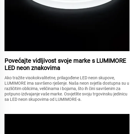
Povećajte vidljivost svoje marke s LUMIMORE
LED neon znakovima
Ako tražite visokokvalitetne, prilagođene LED neon skupove,
LUMIMORE ima savršeno rješenje. Naša neon svjetla dostupna su u
različitim oblicima, veličinama i bojama, što ih čini savršenim za
potpuno izdvajanje vaše marke. Osvjetlite svoju trgovinsku jedinicu
sa LED neon skupovima od LUMIMORE-a.