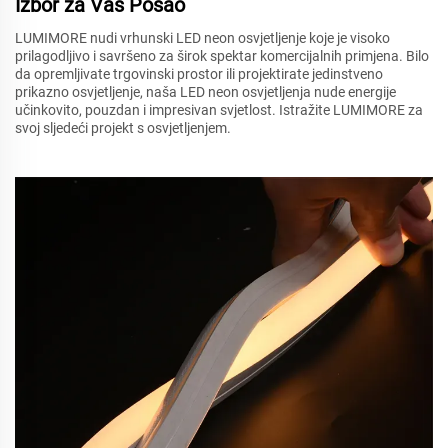
Izbor za Vaš Posao
LUMIMORE nudi vrhunski LED neon osvjetljenje koje je visoko
prilagodljivo i savršeno za širok spektar komercijalnih primjena. Bilo
da opremljivate trgovinski prostor ili projektirate jedinstveno
prikazno osvjetljenje, naša LED neon osvjetljenja nude energije
učinkovito, pouzdan i impresivan svjetlost. Istražite LUMIMORE za
svoj sljedeći projekt s osvjetljenjem.