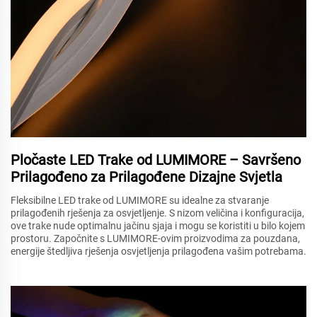
Pločaste LED Trake od LUMIMORE – Savršeno
Prilagođeno za Prilagođene Dizajne Svjetla
Fleksibilne LED trake od LUMIMORE su idealne za stvaranje
prilagođenih rješenja za osvjetljenje. S nizom veličina i konfiguracija,
ove trake nude optimalnu jačinu sjaja i mogu se koristiti u bilo kojem
prostoru. Započnite s LUMIMORE-ovim proizvodima za pouzdana,
energije štedljiva rješenja osvjetljenja prilagođena vašim potrebama.