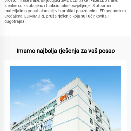
prostor. Naše trake, uključujući SMD LED trake i Pixel LED trake,
idealne su za obojeno i funkcionalno osvjetljenje. S otpornim
materijalima poput aluminijevih profila i pouzdanim LED pogonskim
uređajima, LUMIMORE pruža rješenja koja su i učinkovita i
dugotrajna.
Imamo najbolja rješenja za vaš posao