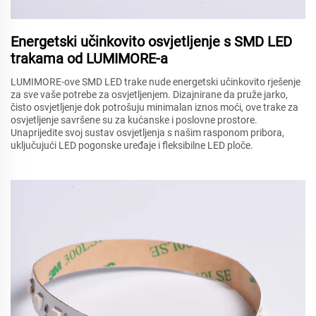
Energetski učinkovito osvjetljenje s SMD LED
trakama od LUMIMORE-a
LUMIMORE-ove SMD LED trake nude energetski učinkovito rješenje
za sve vaše potrebe za osvjetljenjem. Dizajnirane da pruže jarko,
čisto osvjetljenje dok potrošuju minimalan iznos moći, ove trake za
osvjetljenje savršene su za kućanske i poslovne prostore.
Unaprijedite svoj sustav osvjetljenja s našim rasponom pribora,
uključujući LED pogonske uređaje i fleksibilne LED ploče.