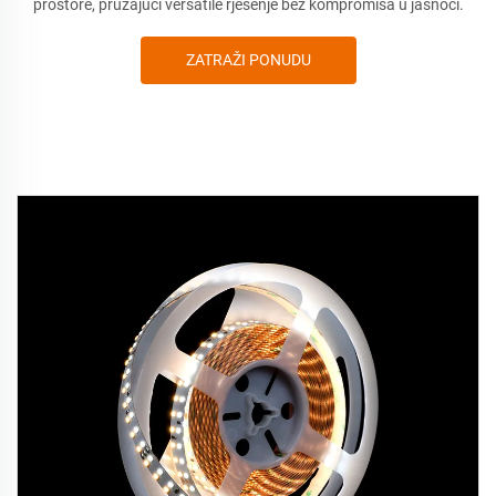
prostore, pružajući versatile rješenje bez kompromisa u jasnoći.
ZATRAŽI PONUDU