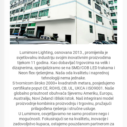
Lumimore Lighting, osnovana 2013., promijenila je
svjetlovalnu industriju svojim inovativnim proizvodima
tijekom 11 godina. Kao dobavljač trgovcima na velik i
dizajnerima, specijaliziramo se na SMD/COB LED trakama i
Neon flex rješenjima. Naša oda kvalitetu i naprednoj
tehnologiji nema jednake.
S tvornicom široko 2000+ kvadratnih metara, posjedujemo
certifikate poput CE, ROHS, CB, UL, UKCA i ISO9001. Naše
globalno prisutnost obuhvaća Sjevernu Ameriku, Europu,
Australiju, Novi Zeland i Bliski Istok. Naš integrirani model
proizvodnje kombinira proizvodnju i trgovinu, pružajući
prilagođena rješenja i stručne usluge.
U Lumimore, osvjetljavamo ne samo prostore nego i
mogućnosti. Fokusirajući se na kvalitetu, inovacije i
zadovoljstvo kupaca, ostajemo pouzdanom partnerom za