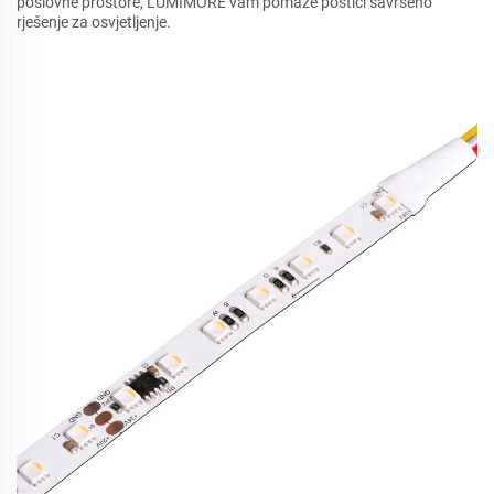
poslovne prostore, LUMIMORE vam pomaže postići savršeno
rješenje za osvjetljenje.