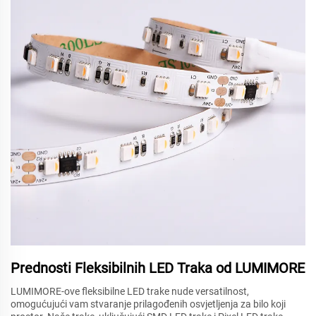
Prednosti Fleksibilnih LED Traka od LUMIMORE
LUMIMORE-ove fleksibilne LED trake nude versatilnost,
omogućujući vam stvaranje prilagođenih osvjetljenja za bilo koji