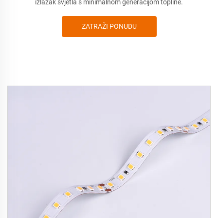
izlazak svjetla s minimalnom generacijom topline.
ZATRAŽI PONUDU