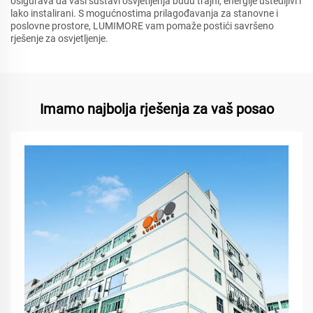
osigurava da vaši sustavi osvjetljenja budu trajni, energije uštedljivi i
lako instalirani. S mogućnostima prilagođavanja za stanovne i
poslovne prostore, LUMIMORE vam pomaže postići savršeno
rješenje za osvjetljenje.
Imamo najbolja rješenja za vaš posao