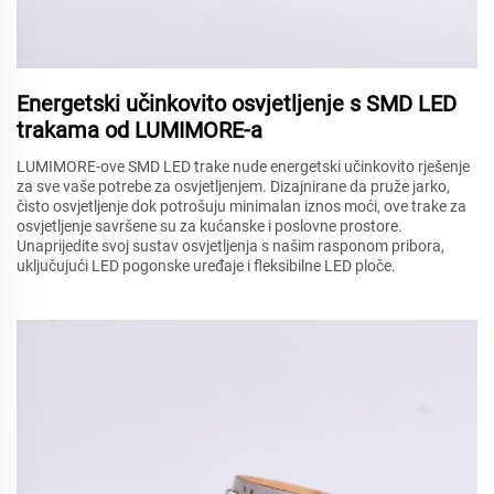
Energetski učinkovito osvjetljenje s SMD LED
trakama od LUMIMORE-a
LUMIMORE-ove SMD LED trake nude energetski učinkovito rješenje
za sve vaše potrebe za osvjetljenjem. Dizajnirane da pruže jarko,
čisto osvjetljenje dok potrošuju minimalan iznos moći, ove trake za
osvjetljenje savršene su za kućanske i poslovne prostore.
Unaprijedite svoj sustav osvjetljenja s našim rasponom pribora,
uključujući LED pogonske uređaje i fleksibilne LED ploče.