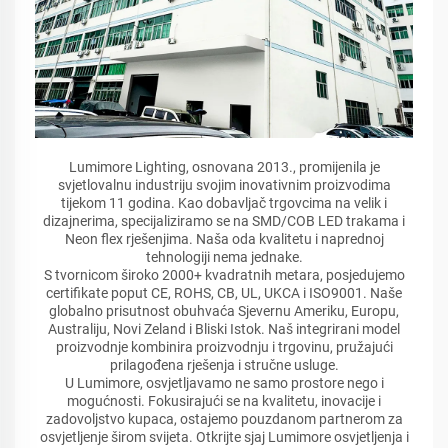
Lumimore Lighting, osnovana 2013., promijenila je
svjetlovalnu industriju svojim inovativnim proizvodima
tijekom 11 godina. Kao dobavljač trgovcima na velik i
dizajnerima, specijaliziramo se na SMD/COB LED trakama i
Neon flex rješenjima. Naša oda kvalitetu i naprednoj
tehnologiji nema jednake.
S tvornicom široko 2000+ kvadratnih metara, posjedujemo
certifikate poput CE, ROHS, CB, UL, UKCA i ISO9001. Naše
globalno prisutnost obuhvaća Sjevernu Ameriku, Europu,
Australiju, Novi Zeland i Bliski Istok. Naš integrirani model
proizvodnje kombinira proizvodnju i trgovinu, pružajući
prilagođena rješenja i stručne usluge.
U Lumimore, osvjetljavamo ne samo prostore nego i
mogućnosti. Fokusirajući se na kvalitetu, inovacije i
zadovoljstvo kupaca, ostajemo pouzdanom partnerom za
osvjetljenje širom svijeta. Otkrijte sjaj Lumimore osvjetljenja i